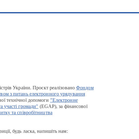
істрів України. Проєкт реалізовано
Фондом
вом з питань електронного урядування
ої технічної допомоги
"Електронне
та участі громади"
(EGAP), за фінансової
итку та співробітництва
иції, будь ласка, напишіть нам: