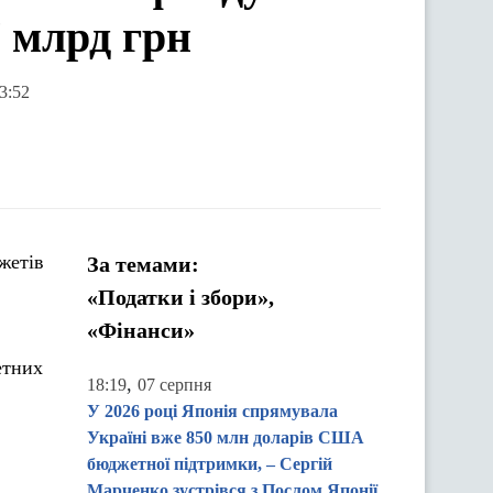
 млрд грн
3:52
жетів
За темами:
«Податки і збори»,
«Фінанси»
етних
,
18:19
07 серпня
У 2026 році Японія спрямувала
Україні вже 850 млн доларів США
бюджетної підтримки, – Сергій
Марченко зустрівся з Послом Японії