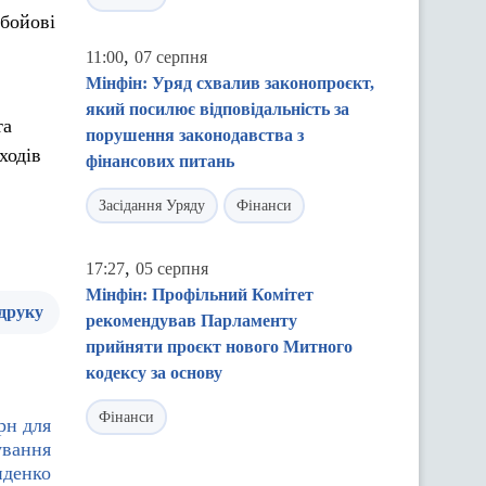
 бойові
,
11:00
07 серпня
Мінфін: Уряд схвалив законопроєкт,
який посилює відповідальність за
та
порушення законодавства з
ходів
фінансових питань
Засідання Уряду
Фінанси
,
17:27
05 серпня
Мінфін: Профільний Комітет
 друку
рекомендував Парламенту
прийняти проєкт нового Митного
кодексу за основу
Фінанси
рн для
ування
иденко