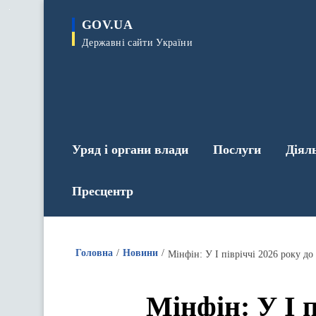
до
основного
GOV.UA
вмісту
Державні сайти України
Уряд і органи влади
Послуги
Діял
Пресцентр
Головна
Новини
Мінфін: У I півріччі 2026 року д
Мінфін: У I 