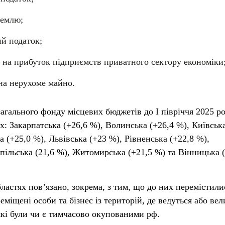
землю;
ий податок;
к на прибуток підприємств приватного сектору економіки
 на нерухоме майно.
агального фонду місцевих бюджетів до I півріччя 2025 р
х: Закарпатська (+26,6 %), Волинська (+26,4 %), Київськ
а (+25,0 %), Львівська (+23 %), Рівненська (+22,8 %),
пільська (21,6 %), Житомирська (+21,5 %) та Вінницька (
ластях пов’язано, зокрема, з тим, що до них перемістили
міщені особи та бізнес із територій, де ведуться або вел
, які були чи є тимчасово окупованими рф.