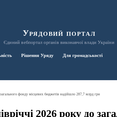
Урядовий портал
Єдиний вебпортал органів виконавчої влади України
ьність
Рішення Уряду
Для громадськості
о загального фонду місцевих бюджетів надійшло 287,7 млрд грн
півріччі 2026 року до заг