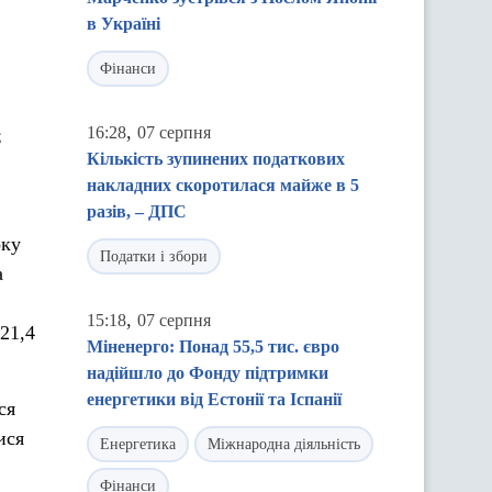
в Україні
Фінанси
,
16:28
07 серпня
;
Кількість зупинених податкових
накладних скоротилася майже в 5
разів, – ДПС
оку
Податки і збори
а
,
15:18
07 серпня
21,4
Міненерго: Понад 55,5 тис. євро
надійшло до Фонду підтримки
енергетики від Естонії та Іспанії
ся
ися
Енергетика
Міжнародна діяльність
Фінанси