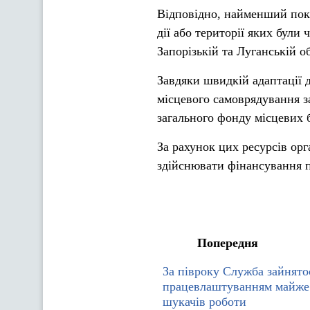
Відповідно, найменший пока
дії або території яких були
Запорізькій та Луганській о
Завдяки швидкій адаптації 
місцевого самоврядування за
загального фонду місцевих б
За рахунок цих ресурсів ор
здійснювати фінансування п
Попередня
За півроку Служба зайнято
працевлаштуванням майже
шукачів роботи