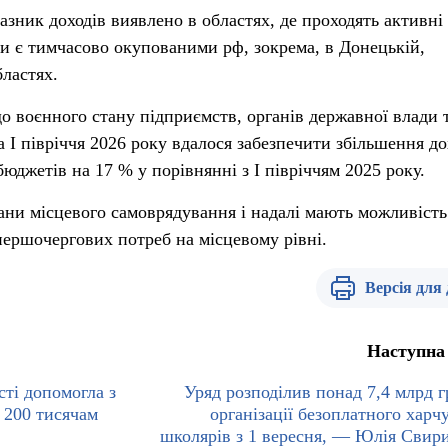
зник доходів виявлено в областях, де проходять активні
 чи є тимчасово окупованими рф, зокрема, в Донецькій,
бластях.
до воєнного стану підприємств, органів державної влади 
 I півріччя 2026 року вдалося забезпечити збільшення до
юджетів на 17 % у порівнянні з I півріччям 2025 року.
гани місцевого самоврядування і надалі мають можливість
ершочергових потреб на місцевому рівні.
Версія для
Наступна
сті допомогла з
Уряд розподілив понад 7,4 млрд г
 200 тисячам
організації безоплатного харч
школярів з 1 вересня, — Юлія Свир