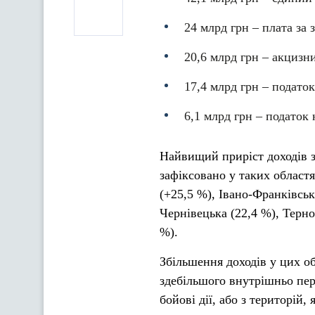
24 млрд грн – плата за 
20,6 млрд грн – акцизн
17,4 млрд грн – подато
6,1 млрд грн – податок
Найвищий приріст доходів з
зафіксовано у таких областя
(+25,5 %), Івано-Франківськ
Чернівецька (22,4 %), Терно
%).
Збільшення доходів у цих об
здебільшого внутрішньо пере
бойові дії, або з територій