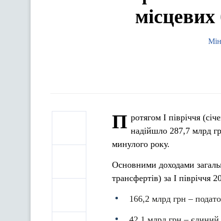
місцевих
Мін
П
ротягом I півріччя (сі
надійшло 287,7 млрд гр
минулого року.
Основними доходами загаль
трансфертів) за I півріччя 2
166,2 млрд грн – подат
42,1 млрд грн – єдиний