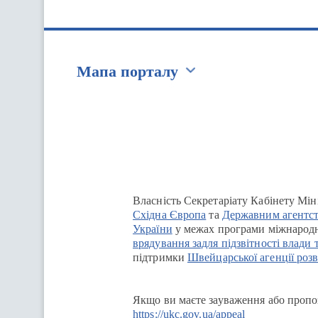
Мапа порталу
Перейти на сайт Ukraine.ua
Власність Секретаріату Кабінету Мін
Східна Європа
та
Державним агентст
України
у межах програми міжнародн
врядування задля підзвітності влади 
підтримки
Швейцарської агенції розв
Якщо ви маєте зауваження або пропоз
https://ukc.gov.ua/appeal