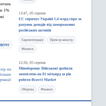
питань
ни 1%
,
13:47
05 серпня
ові
ЄС спрямує Україні 1,4 млрд євро за
рахунок доходів від заморожених
російських активів
Євроінтеграція
Прем'єр-міністр
 друку
Фінанси
,
12:20
05 серпня
Міноборони: Військові зробили
епер на
більше
замовлень на $1 мільярд за рік
рмації
роботи Brave1 Market
Оборона
Фінанси