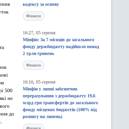
дення
кодексу за основу
уток
Фінанси
,
16:27
05 серпня
Мінфін: За 7 місяців до загального
фонду держбюджету надійшло понад
та
2 трлн гривень
Фінанси
нок
кові
,
16:10
05 серпня
ом
Мінфін у липні забезпечив
рі 500
перерахування з держбюджету 19,6
які не
млрд грн трансфертів до загального
вого
фонду місцевих бюджетів (100% від
ення до
розпису на липень)
.
Фінанси