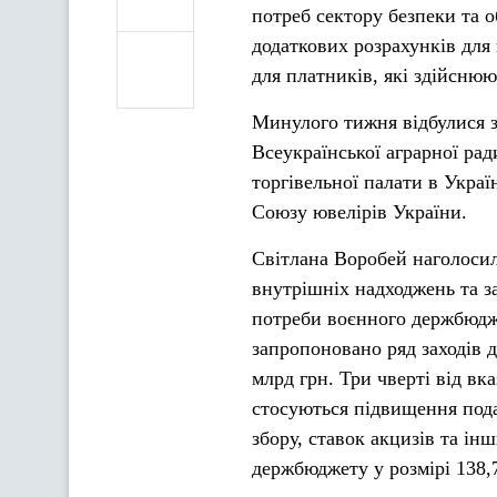
потреб сектору безпеки та 
додаткових розрахунків для
для платників, які здійснюют
Минулого тижня відбулися зу
Всеукраїнської аграрної рад
торгівельної палати в Украї
Союзу ювелірів України.
Світлана Воробей наголосил
внутрішніх надходжень та з
потреби воєнного держбюдж
запропоновано ряд заходів д
млрд грн. Три чверті від вк
стосуються підвищення пода
збору, ставок акцизів та ін
держбюджету у розмірі 138,7