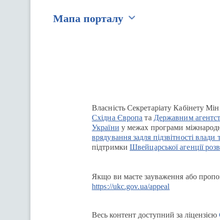
Мапа порталу
Перейти на сайт Ukraine.ua
Власність Секретаріату Кабінету Мін
Східна Європа
та
Державним агентст
України
у межах програми міжнародн
врядування задля підзвітності влади 
підтримки
Швейцарської агенції розв
Якщо ви маєте зауваження або пропоз
https://ukc.gov.ua/appeal
Весь контент доступний за ліцензією