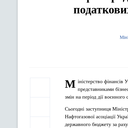
податкови
Мін
М
іністерство фінансів 
представниками бізнес
змін на період дії воєнного 
Сьогодні заступниця Мініст
Нафтогазової асоціації Укр
державного бюджету за раху