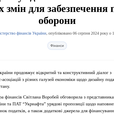
х змін для забезпечення 
оборони
істерство фінансів України
, опубліковано 06 серпня 2024 року о 
Фінанси
України продовжує відкритий та конструктивний діалог з
-асоціацій з різних галузей економіки щодо дизайну под
стану.
ра фінансів Світлана Воробей обговорила з представник
аїни та ПАТ “Укрнафта” урядові пропозиції щодо наповн
нок податків, а також додаткові джерела для фінансуванн