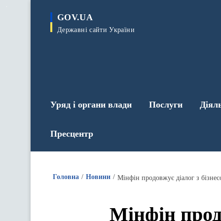
до
основного
GOV.UA
вмісту
Державні сайти України
Уряд і органи влади
Послуги
Діял
Пресцентр
Головна
Новини
Мінфін продовжує діалог з бізне
Мінфін прод