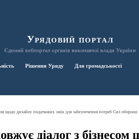
Урядовий портал
Єдиний вебпортал органів виконавчої влади України
ьність
Рішення Уряду
Для громадськості
сом щодо дизайну податкових змін для забезпечення потреб Сил оборони
овжує діалог з бізнесом 