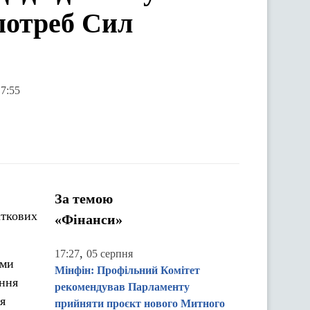
потреб Сил
17:55
За темою
аткових
«Фінанси»
,
17:27
05 серпня
ами
Мінфін: Профільний Комітет
ення
рекомендував Парламенту
я
прийняти проєкт нового Митного