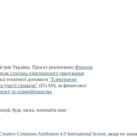
істрів України. Проєкт реалізовано
Фондом
вом з питань електронного урядування
ої технічної допомоги
"Електронне
та участі громади"
(EGAP), за фінансової
итку та співробітництва
иції, будь ласка, напишіть нам:
Creative Commons Attribution 4.0 International license
, якщо не зазн