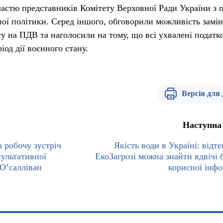
частю представників Комітету Верховної Ради України з 
тної політики. Серед іншого, обговорили можливість замі
су на ПДВ та наголосили на тому, що всі ухвалені податк
іод дії воєнного стану.
Версія для
Наступна
 робочу зустріч
Якість води в Україні: відт
ультативної
ЕкоЗагрозі можна знайти вдвічі 
 О’салліван
корисної інфо