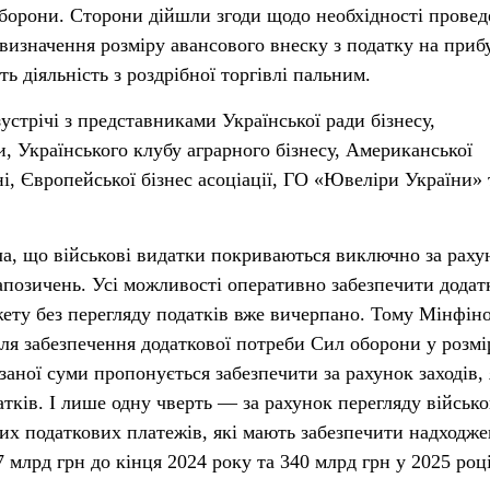
оборони. Сторони дійшли згоди щодо необхідності прове
 визначення розміру авансового внеску з податку на приб
ь діяльність з роздрібної торгівлі пальним.
стрічі з представниками Української ради бізнесу,
и, Українського клубу аграрного бізнесу, Американської
ні, Європейської бізнес асоціації, ГО «Ювеліри України» 
а, що військові видатки покриваються виключно за раху
апозичень. Усі можливості оперативно забезпечити додат
ету без перегляду податків вже вичерпано. Тому Мінфін
ля забезпечення додаткової потреби Сил оборони у розмі
азаної суми пропонується забезпечити за рахунок заходів, 
тків. І лише одну чверть — за рахунок перегляду військо
ших податкових платежів, які мають забезпечити надходж
 млрд грн до кінця 2024 року та 340 млрд грн у 2025 році