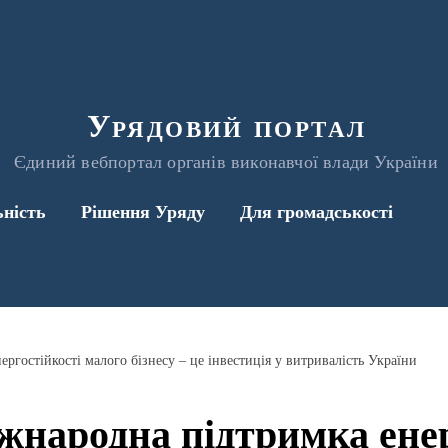
Урядовий портал
Єдиний вебпортал органів виконавчої влади України
ьність
Рішення Уряду
Для громадськості
ргостійкості малого бізнесу – це інвестиція у витривалість України
жнародна підтримка енер