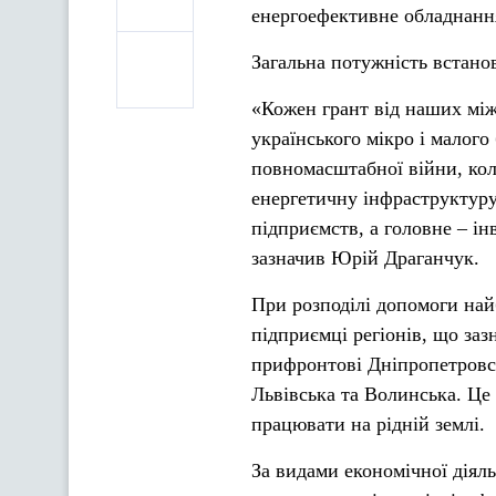
енергоефективне обладнання
Загальна потужність встано
«Кожен грант від наших між
українського мікро і малого
повномасштабної війни, кол
енергетичну інфраструктуру.
підприємств, а головне – ін
зазначив Юрій Драганчук.
При розподілі допомоги най
підприємці регіонів, що заз
прифронтові Дніпропетровсь
Львівська та Волинська. Це 
працювати на рідній землі.
За видами економічної діял