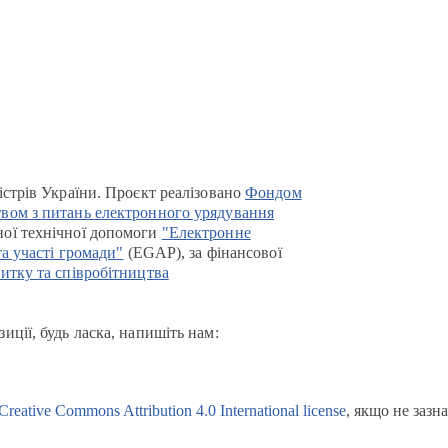
істрів України. Проєкт реалізовано
Фондом
вом з питань електронного урядування
ої технічної допомоги
"Електронне
та участі громади"
(EGAP), за фінансової
итку та співробітництва
иції, будь ласка, напишіть нам:
Creative Commons Attribution 4.0 International license
, якщо не зазн