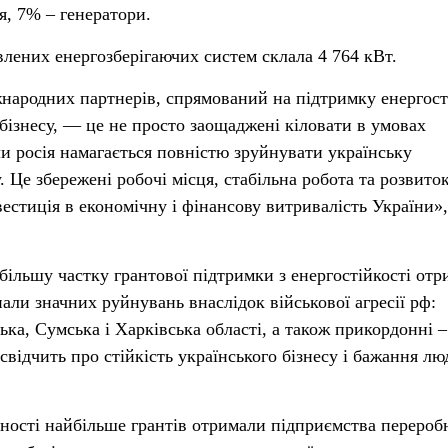
, 7% – генератори.
влених енергозберігаючих систем склала 4 764 кВт.
народних партнерів, спрямований на підтримку енергост
 бізнесу, — це не просто заощаджені кіловати в умовах
и росія намагається повністю зруйнувати українську
 Це збережені робочі місця, стабільна робота та розвито
вестиція в економічну і фінансову витривалість України»,
більшу частку грантової підтримки з енергостійкості от
нали значних руйнувань внаслідок військової агресії рф:
ка, Сумська і Харківська області, а також прикордонні –
свідчить про стійкість українського бізнесу і бажання лю
ьності найбільше грантів отримали підприємства перероб