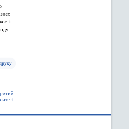
о
ізнес
кості
онду
 друку
критий
ситеті