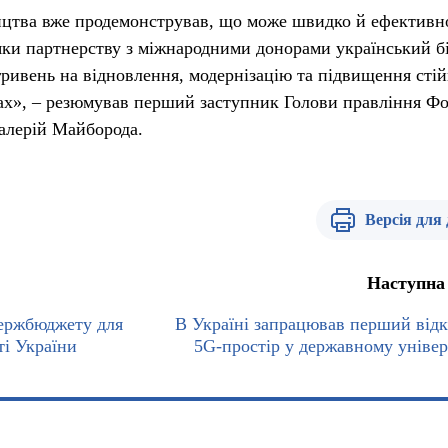
цтва вже продемонстрував, що може швидко й ефективн
яки партнерству з міжнародними донорами український б
гривень на відновлення, модернізацію та підвищення стій
вах», – резюмував перший заступник Голови правління Ф
алерій Майборода.
Версія для
Наступна
Держбюджету для
В Україні запрацював перший від
ті України
5G-простір у державному універ