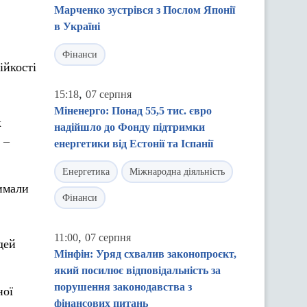
Марченко зустрівся з Послом Японії
в Україні
Фінанси
ійкості
,
15:18
07 серпня
Міненерго: Понад 55,5 тис. євро
к
надійшло до Фонду підтримки
 –
енергетики від Естонії та Іспанії
Енергетика
Міжнародна діяльність
римали
Фінанси
,
11:00
07 серпня
дей
Мінфін: Уряд схвалив законопроєкт,
який посилює відповідальність за
порушення законодавства з
ної
фінансових питань