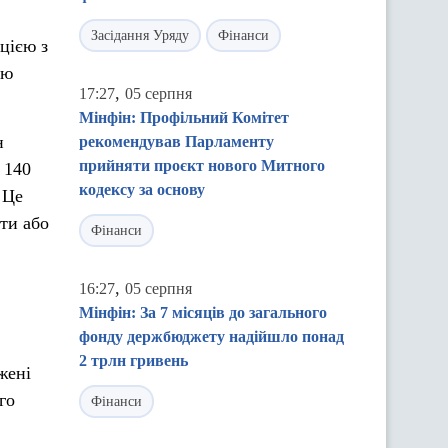
Засідання Уряду
Фінанси
цією з
ою
,
17:27
05 серпня
Мінфін: Профільний Комітет
н
рекомендував Парламенту
прийняти проєкт нового Митного
 140
кодексу за основу
 Це
гти або
Фінанси
,
16:27
05 серпня
Мінфін: За 7 місяців до загального
фонду держбюджету надійшло понад
2 трлн гривень
жені
го
Фінанси