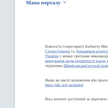
Мапа порталу
Перейти на сайт Ukraine.ua
Власність Секретаріату Кабінету Мін
Східна Європа
та
Державним агентст
України
у межах програми міжнародн
врядування задля підзвітності влади 
підтримки
Швейцарської агенції розв
Якщо ви маєте зауваження або пропоз
https://ukc.gov.ua/appeal
Весь контент доступний за ліцензією