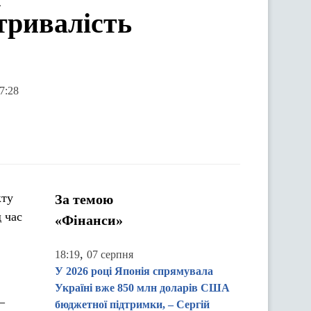
итривалість
7:28
кту
За темою
 час
«Фінанси»
,
18:19
07 серпня
У 2026 році Японія спрямувала
Україні вже 850 млн доларів США
–
бюджетної підтримки, – Сергій