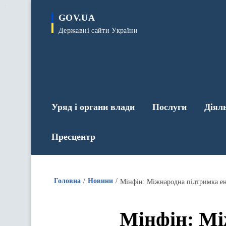
до
основного
GOV.UA
вмісту
Державні сайти України
Уряд і органи влади
Послуги
Діял
Пресцентр
Головна
Новини
Мінфін: Міжнародна підтримка ене
Мінфін: Мі