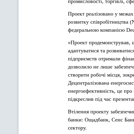
промисловості, торгівлі, сф
Проект реалізовано у межа
розвитку співробітництва 
федеральною компанією Deuts
«Проект продемонстрував, щ
адаптуватися та розвиватис
підприємств отримали фіна
дозволило не лише забезпечи
створити робочі місця, зокр
Децентралізована енергосис
енергоефективність, це про 
підкреслив під час презент
Втілення проекту забезпеч
банки: Ощадбанк, Сенс Банк
сектору.