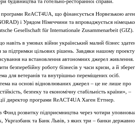
ери будівництва та готельно-ресторанної справи.
х програми ReACT4UA, що фінансується Норвезькою аген
(NORAD) і Урядом Німеччини та впроваджується німецьк
che Gesellschaft für Internationale Zusammenarbeit (GIZ).
о навіть в умовах війни український малий бізнес здате
я за підтримки цільових рішень. Завдяки нашому проекту
нсування на встановлення автономних джерел живлення.
ти безперебійну роботу бізнесів у часи кризи, а й збере
ема для ветеранів та внутрішньо переміщених осіб.
тема на основі відновлюваних джерел – це не лише про
стійкість, безпеку та економічну стабільність країни», –
ації директор програми ReACT4UA Хаген Еттнер.
ив Фонд розвитку підприємництва через чотири уповнова
, Укргазбанк та Банк Львів, з яких три – банки державно