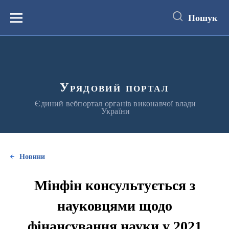
до
основного
Пошук
вмісту
Меню
Урядовий портал
Єдиний вебпортал органів виконавчої влади
України
Новини
Мінфін консультується з
науковцями щодо
фінансування науки у 2021