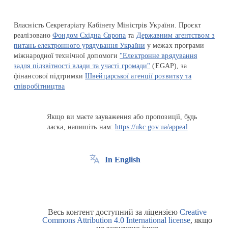
Власність Секретаріату Кабінету Міністрів України. Проєкт
реалізовано
Фондом Східна Європа
та
Державним агентством з
питань електронного урядування України
у межах програми
міжнародної технічної допомоги
"Електронне врядування
задля підзвітності влади та участі громади"
(EGAP), за
фінансової підтримки
Швейцарської агенції розвитку та
співробітництва
Якщо ви маєте зауваження або пропозиції, будь
ласка, напишіть нам:
https://ukc.gov.ua/appeal
In English
Весь контент доступний за ліцензією
Creative
Commons Attribution 4.0 International license
, якщо