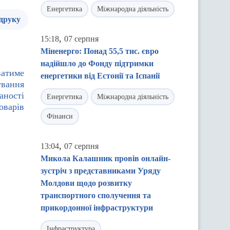
Енергетика
Міжнародна діяльність
 друку
,
15:18
07 серпня
Міненерго: Понад 55,5 тис. євро
надійшло до Фонду підтримки
ватиме
енергетики від Естонії та Іспанії
ування
аності
Енергетика
Міжнародна діяльність
оварів
Фінанси
,
13:04
07 серпня
Микола Калашник провів онлайн-
зустріч з представниками Уряду
Молдови щодо розвитку
транспортного сполучення та
прикордонної інфраструктури
Інфраструктура