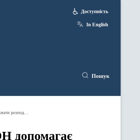
Доступність
In English
Пошук
Міненерго: Підтримка Японії і ПРООН допомагає Україні посилювати стійкість енергосистеми та розбудовувати розподілену генерацію
ОН допомагає