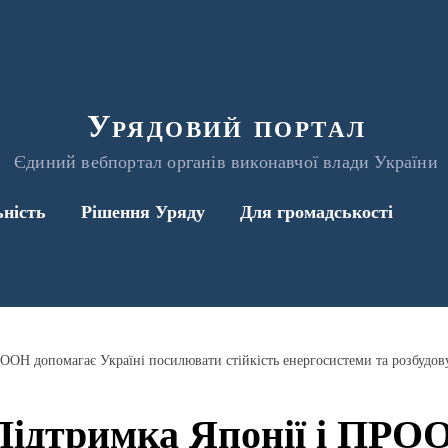
Урядовий портал
Єдиний вебпортал органів виконавчої влади України
ьність
Рішення Уряду
Для громадськості
Підтримка Японії і ПРО