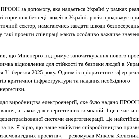
ПРООН за допомогу, яка надається Україні у рамках реал
ті сприяння безпеці людей в Україні. росія продовжує при
етичний сектор, намагаючись завдати шкоди безпосередн
 такі проекти співпраці мають особливо важливе значен
ив, що Міненерго підтримує започаткування нового про
имка відновлення для стійкості та безпеки людей в Украї
ся 31 березня 2025 року. Одним із пріоритетних сфер реал
ктів критичної інфраструктури та надання необхідного
нергетики.
 для виробництва електроенергії, яке було надано ПРООН
вання, а також для енергетичних компаній. І це є части
 децентралізованої системи енергогенерації. Це найстійкі
і за це. Я вірю, що наше майбутнє співробітництво призв
 взаємовигідних проектів», – резюмував Микола Колісник