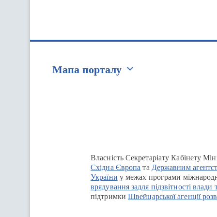
Мапа порталу
Перейти на сайт Ukraine.ua
Власність Секретаріату Кабінету Мін
Східна Європа
та
Державним агентст
України
у межах програми міжнародн
врядування задля підзвітності влади 
підтримки
Швейцарської агенції розв