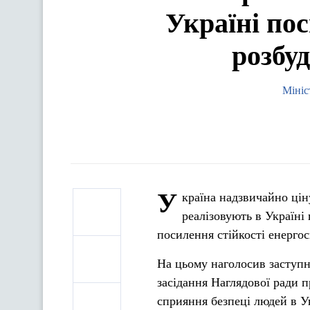
Україні по
розбу
Мініс
У
країна надзвичайно цін
реалізовують в Україні
посилення стійкості енергос
На цьому наголосив заступн
засідання Наглядової ради п
сприяння безпеці людей в Ук