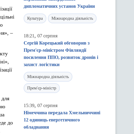
дипломатичних установ України
ізації
цільні
Культура
Міжнародна діяльність
ьо
ня», –
,
18:21
07 серпня
Сергій Корецький обговорив з
Прем'єр-міністром Фінляндії
екту
посилення ППО, розвиток дронів і
ні»,
захист логістики
ізації
Міжнародна діяльність
Прем'єр-міністр
 для
,
15:39
07 серпня
ною
Німеччина передала Хмельниччині
ша
12 одиниць енергетичного
еде до
обладнання
.