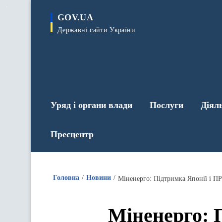
до
основного
GOV.UA
вмісту
Державні сайти України
Уряд і органи влади
Послуги
Діял
Пресцентр
Головна
Новини
Міненерго: 