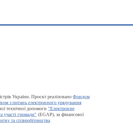
істрів України. Проєкт реалізовано
Фондом
вом з питань електронного урядування
ої технічної допомоги
"Електронне
та участі громади"
(EGAP), за фінансової
итку та співробітництва