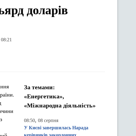
ьярд доларів
 08:21
ання
За темами:
раїни.
«Енергетика»,
д
«Міжнародна діяльність»
еччини
з
,
08:50
08 серпня
У Києві завершилась Нарада
керівників закордонних
ний