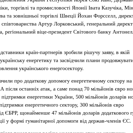
іки, торгівлі та промисловості Японії Івата Казучіка, Мі
ва та зовнішньої торгівлі Швеції Йохан Форсселл, дирек
 співтовариства Артур Лорковський, генеральний дирек
, регіональний віце-президент Світового банку Антонел
дставники країн-партнерів зробили рішучу заяву, в якій
а українську енергетику та засвідчили плани продовжуват
овлення українського енергосектору.
ачили про додаткову допомогу енергетичному сектору на
 після останніх атак, а саме понад 70 мільйонів євро н
 підтримки енергетики України, 500 мільйонів доларів н
ідтримки енергетичного сектору, 300 мільйонів євро
ід ЄБРР, щонайменше 47 мільйонів доларів додаткового 
ції у формі гуманітарної допомоги від держав-членів ЄС.