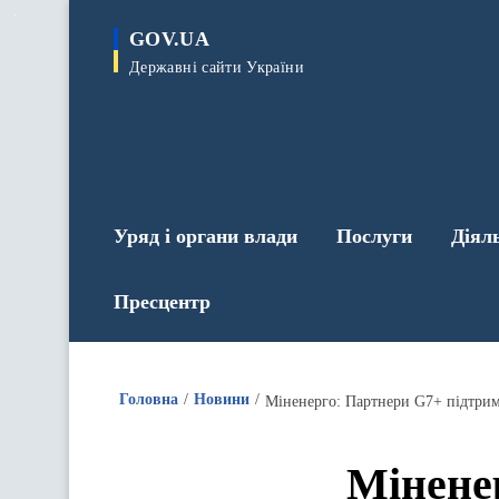
до
основного
GOV.UA
вмісту
Державні сайти України
Уряд і органи влади
Послуги
Діял
Пресцентр
Головна
Новини
Міненерго: Партнери G7+ підтрим
Мінене