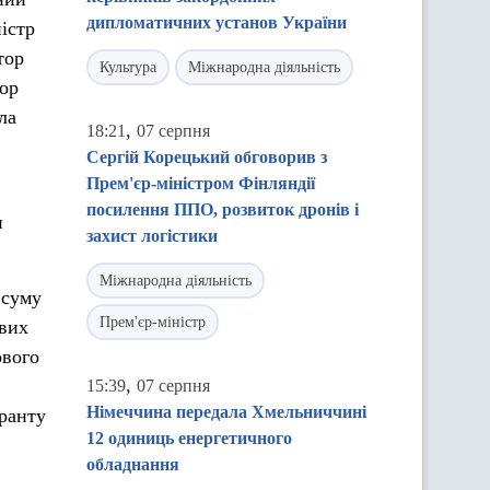
дипломатичних установ України
ністр
тор
Культура
Міжнародна діяльність
тор
ла
,
18:21
07 серпня
Сергій Корецький обговорив з
Прем'єр-міністром Фінляндії
посилення ППО, розвиток дронів і
и
захист логістики
Міжнародна діяльність
 суму
Прем'єр-міністр
ових
ового
,
15:39
07 серпня
Німеччина передала Хмельниччині
гранту
12 одиниць енергетичного
обладнання