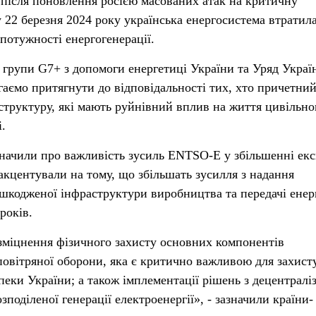
після поновлення росією масованих атак на критичну
 22 березня 2024 року українська енергосистема втратил
потужності енергогенерації.
групи G7+ з допомоги енергетиці України та Уряд Украї
агаємо притягнути до відповідальності тих, хто причетний
структуру, які мають руйнівний вплив на життя цивільно
і.
значили про важливість зусиль ENTSO-E у збільшенні ек
 акцентували на тому, що збільшать зусилля з надання
шкодженої інфраструктури виробництва та передачі енерг
років.
зміцнення фізичного захисту основних компонентів
повітряної оборони, яка є критично важливою для захист
пеки України; а також імплементації рішень з децентраліз
поділеної генерації електроенергії», - зазначили країни-