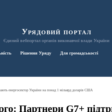
Урядовий портал
Єдиний вебпортал органів виконавчої влади України
ьність
Рішення Уряду
Для громадськості
ають енергосектор України на понад 1 мільярд доларів США
рго: Партнери G7+ підт