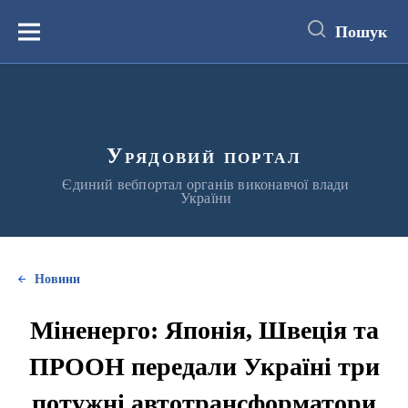
до
основного
Пошук
вмісту
Меню
Урядовий портал
Єдиний вебпортал органів виконавчої влади
України
Новини
Міненерго: Японія, Швеція та
ПРООН передали Україні три
потужні автотрансформатори