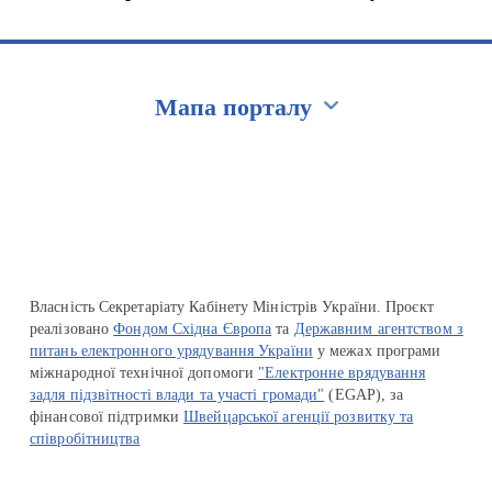
Мапа порталу
Перейти на сайт Ukraine.ua
Власність Секретаріату Кабінету Міністрів України. Проєкт
реалізовано
Фондом Східна Європа
та
Державним агентством з
питань електронного урядування України
у межах програми
міжнародної технічної допомоги
"Електронне врядування
задля підзвітності влади та участі громади"
(EGAP), за
фінансової підтримки
Швейцарської агенції розвитку та
співробітництва