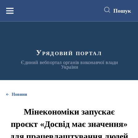
до
основного
Пошук
вмісту
Меню
Урядовий портал
Єдиний вебпортал органів виконавчої влади
України
Новини
Мінекономіки запускає
проєкт «Досвід має значення»
для працевлаштування людей