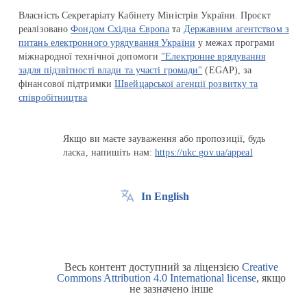
Власність Секретаріату Кабінету Міністрів України. Проєкт
реалізовано
Фондом Східна Європа
та
Державним агентством з
питань електронного урядування України
у межах програми
міжнародної технічної допомоги
"Електронне врядування
задля підзвітності влади та участі громади"
(EGAP), за
фінансової підтримки
Швейцарської агенції розвитку та
співробітництва
Якщо ви маєте зауваження або пропозиції, будь
ласка, напишіть нам:
https://ukc.gov.ua/appeal
In English
Весь контент доступний за ліцензією
Creative
Commons Attribution 4.0 International license
, якщо
не зазначено інше