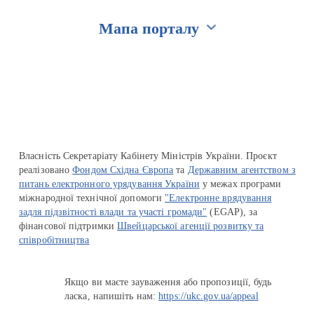
Мапа порталу
Перейти на сайт Ukraine.ua
Власність Секретаріату Кабінету Міністрів України. Проєкт
реалізовано
Фондом Східна Європа
та
Державним агентством з
питань електронного урядування України
у межах програми
міжнародної технічної допомоги
"Електронне врядування
задля підзвітності влади та участі громади"
(EGAP), за
фінансової підтримки
Швейцарської агенції розвитку та
співробітництва
Якщо ви маєте зауваження або пропозиції, будь
ласка, напишіть нам:
https://ukc.gov.ua/appeal