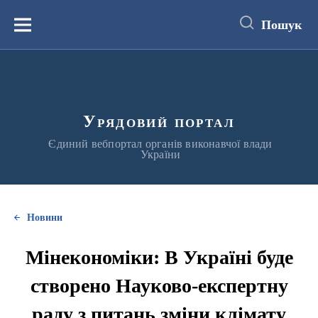
до
основного
Пошук
вмісту
Меню
Урядовий портал
Єдиний вебпортал органів виконавчої влади
України
Новини
Мінекономіки: В Україні буде
створено Науково-експертну
раду з питань зміни клімату