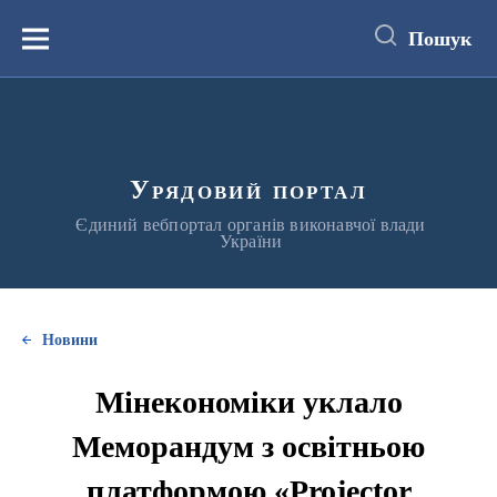
до
основного
Пошук
вмісту
Меню
Урядовий портал
Єдиний вебпортал органів виконавчої влади
України
Новини
Мінекономіки уклало
Меморандум з освітньою
платформою «Projector