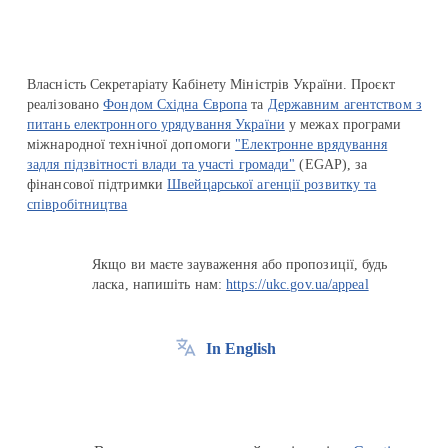
Власність Секретаріату Кабінету Міністрів України. Проєкт
реалізовано
Фондом Східна Європа
та
Державним агентством з
питань електронного урядування України
у межах програми
міжнародної технічної допомоги
"Електронне врядування
задля підзвітності влади та участі громади"
(EGAP), за
фінансової підтримки
Швейцарської агенції розвитку та
співробітництва
Якщо ви маєте зауваження або пропозиції, будь
ласка, напишіть нам:
https://ukc.gov.ua/appeal
In English