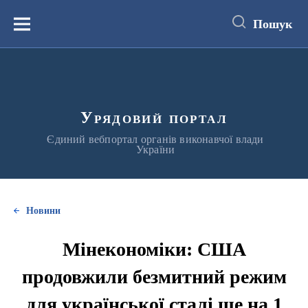
до
основного
Пошук
вмісту
Меню
Урядовий портал
Єдиний вебпортал органів виконавчої влади
України
Новини
Мінекономіки: США
продовжили безмитний режим
для української сталі ще на 1