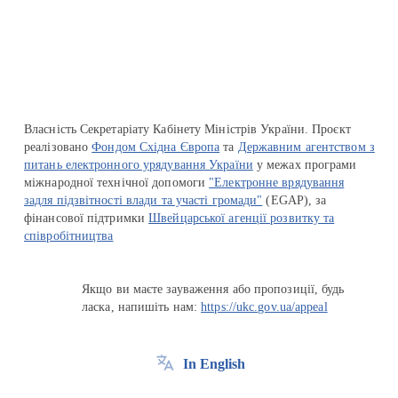
Перейти на сайт Ukraine.ua
Власність Секретаріату Кабінету Міністрів України. Проєкт
реалізовано
Фондом Східна Європа
та
Державним агентством з
питань електронного урядування України
у межах програми
міжнародної технічної допомоги
"Електронне врядування
задля підзвітності влади та участі громади"
(EGAP), за
фінансової підтримки
Швейцарської агенції розвитку та
співробітництва
Якщо ви маєте зауваження або пропозиції, будь
ласка, напишіть нам:
https://ukc.gov.ua/appeal
In English