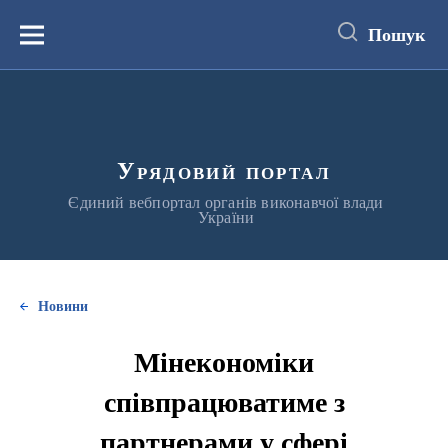
до
основного
Пошук
вмісту
Меню
Урядовий портал
Єдиний вебпортал органів виконавчої влади
України
Новини
Мінекономіки
співпрацюватиме з
партнерами у сфері