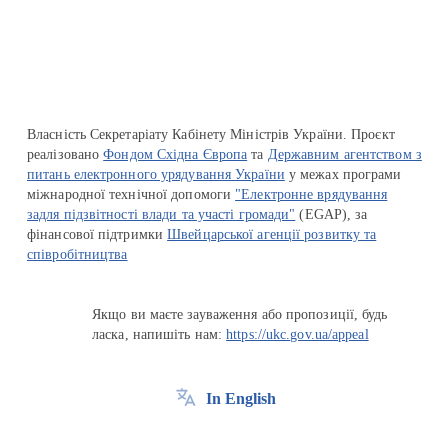
Перейти на сайт Ukraine.ua
Власність Секретаріату Кабінету Міністрів України. Проєкт
реалізовано
Фондом Східна Європа
та
Державним агентством з
питань електронного урядування України
у межах програми
міжнародної технічної допомоги
"Електронне врядування
задля підзвітності влади та участі громади"
(EGAP), за
фінансової підтримки
Швейцарської агенції розвитку та
співробітництва
Якщо ви маєте зауваження або пропозиції, будь
ласка, напишіть нам:
https://ukc.gov.ua/appeal
In English