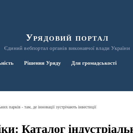
Урядовий портал
Єдиний вебпортал органів виконавчої влади України
ьність
Рішення Уряду
Для громадськості
них парків - там, де інновації зустрічають інвестиції
ки: Каталог індустріальн