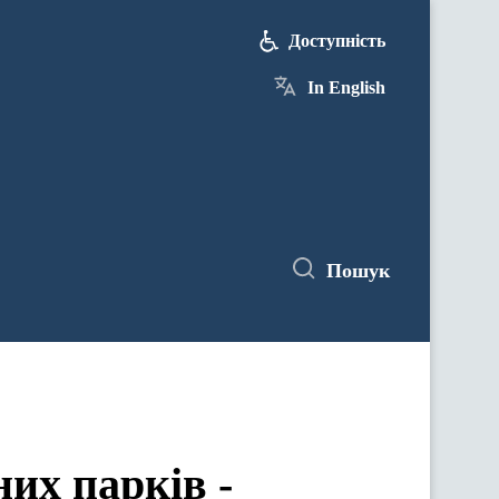
Доступність
In English
Пошук
их парків -