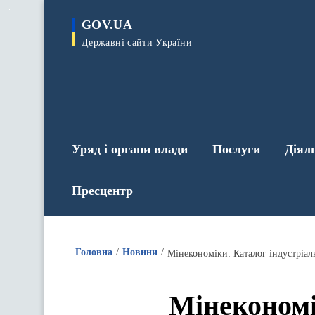
до
основного
GOV.UA
вмісту
Державні сайти України
Уряд і органи влади
Послуги
Діял
Пресцентр
Головна
Новини
Мінекономіки: Каталог індустріаль
Мінекономі