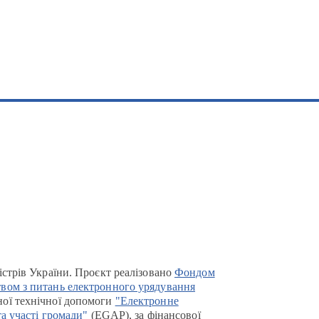
істрів України. Проєкт реалізовано
Фондом
вом з питань електронного урядування
ої технічної допомоги
"Електронне
та участі громади"
(EGAP), за фінансової