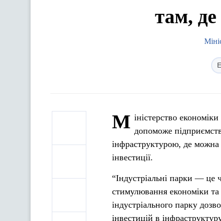
там, де
Міні
Е
М
іністерство економіки
допоможе підприємств
інфраструктурою, де можна 
інвестиції.
“Індустріальні парки — це ч
стимулювання економіки та 
індустріального парку дозв
інвестицій в інфраструктур