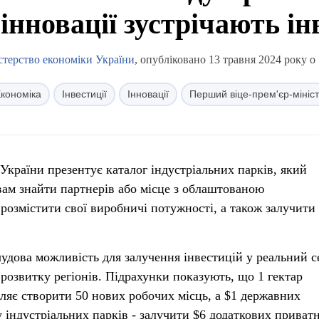
 інновації зустрічають ін
стерство економіки України
, опубліковано 13 травня 2024 року о 
кономіка
Інвестиції
Інновації
Перший віце-прем'єр-мініс
 України презентує каталог індустріальних парків, який
ам знайти партнерів або місце з облаштованою
розмістити свої виробничі потужності, а також залучити 
удова можливість для залучення інвестицій у реальний с
розвитку регіонів. Підрахунки показують, що 1 гектар
оляє створити 50 нових робочих місць, а $1 державних
у індустріальних парків - залучити $6 додаткових приват