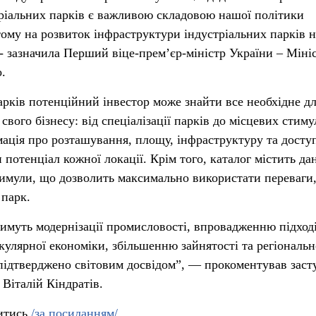
тріальних парків є важливою складовою нашої політики
тому на розвиток інфраструктури індустріальних парків 
 - зазначила Перший віце-прем’єр-міністр України – Міні
.
арків потенційний інвестор може знайти все необхідне д
свого бізнесу: від спеціалізації парків до місцевих стиму
мація про розташування, площу, інфраструктуру та досту
потенціал кожної локації. Крім того, каталог містить да
стимули, що дозволить максимально використати переваги,
 парк.
тимуть модернізації промисловості, впровадженню підход
кулярної економіки, збільшенню зайнятості та регіональ
підтверджено світовим досвідом”, — прокоментував зас
Віталій Кіндратів.
итись
/за посиланням/
.