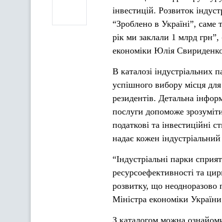
інвестицій. Розвиток індус
“Зроблено в Україні”, саме 
рік ми заклали 1 млрд грн”,
економіки Юлія Свириденко
В каталозі індустріальних п
успішного вибору місця для 
резидентів. Детальна інфор
послуги допоможе зрозуміти 
податкові та інвестиційні 
надає кожен індустріальний
“Індустріальні парки сприя
ресурсоефективності та цир
розвитку, що неодноразово 
Міністра економіки України 
З каталогом можна ознайом