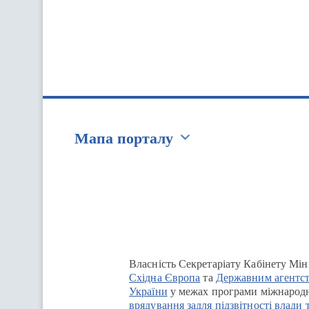
Мапа порталу
Перейти на сайт Ukraine.ua
Власність Секретаріату Кабінету Мін
Східна Європа
та
Державним агентст
України
у межах програми міжнародн
врядування задля підзвітності влади 