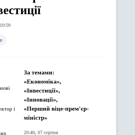
вестиції
10:59
тр
За темами:
«Економіка»,
нові
«Інвестиції»,
«Інновації»,
«Перший віце-прем'єр-
ектор і
міністр»
,
20:40
07 серпня
них