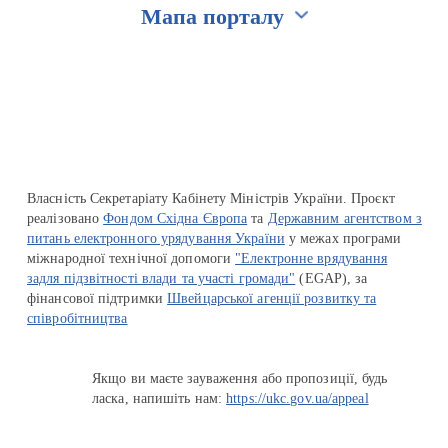
Мапа порталу
Перейти на сайт Ukraine.ua
Власність Секретаріату Кабінету Міністрів України. Проєкт
реалізовано
Фондом Східна Європа
та
Державним агентством з
питань електронного урядування України
у межах програми
міжнародної технічної допомоги
"Електронне врядування
задля підзвітності влади та участі громади"
(EGAP), за
фінансової підтримки
Швейцарської агенції розвитку та
співробітництва
Якщо ви маєте зауваження або пропозиції, будь
ласка, напишіть нам:
https://ukc.gov.ua/appeal