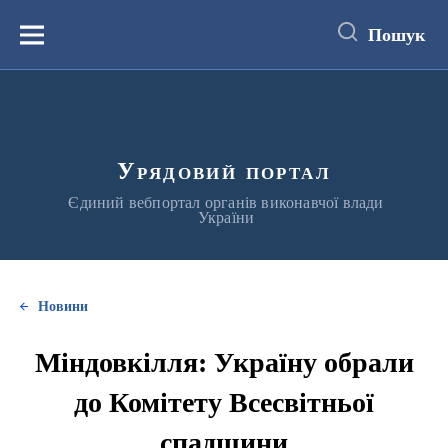
до
основного
Пошук
вмісту
Меню
Урядовий портал
Єдиний вебпортал органів виконавчої влади
України
Новини
Міндовкілля: Україну обрали
до Комітету Всесвітньої
спадщини