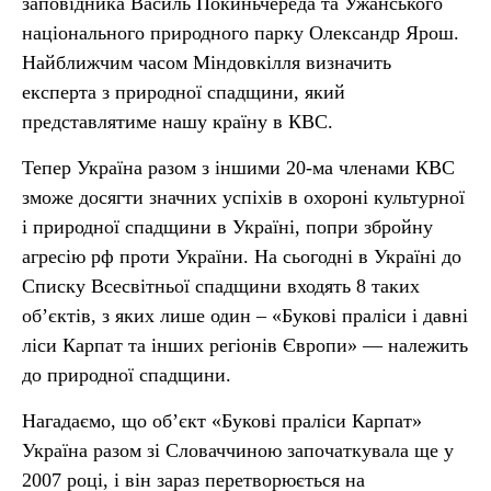
заповідника Василь Покиньчереда та Ужанського
національного природного парку Олександр Ярош.
Найближчим часом Міндовкілля визначить
експерта з природної спадщини, який
представлятиме нашу країну в КВС.
Тепер Україна разом з іншими 20-ма членами КВС
зможе досягти значних успіхів в охороні культурної
і природної спадщини в Україні, попри збройну
агресію рф проти України. На сьогодні в Україні до
Списку Всесвітньої спадщини входять 8 таких
об’єктів, з яких лише один – «Букові праліси і давні
ліси Карпат та інших регіонів Європи» — належить
до природної спадщини.
Нагадаємо, що обʼєкт «Букові праліси Карпат»
Україна разом зі Словаччиною започаткувала ще у
2007 році, і він зараз перетворюється на