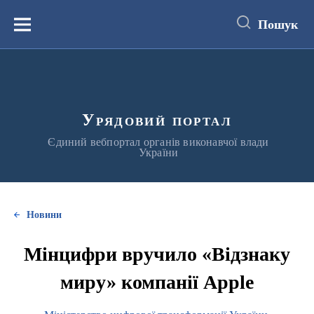
до
основного
Пошук
вмісту
Меню
Урядовий портал
Єдиний вебпортал органів виконавчої влади
України
Новини
Мінцифри вручило «Відзнаку
миру» компанії Apple