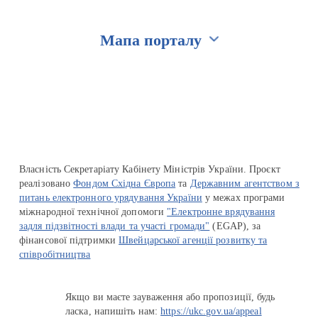
Мапа порталу
Перейти на сайт Ukraine.ua
Власність Секретаріату Кабінету Міністрів України. Проєкт
реалізовано
Фондом Східна Європа
та
Державним агентством з
питань електронного урядування України
у межах програми
міжнародної технічної допомоги
"Електронне врядування
задля підзвітності влади та участі громади"
(EGAP), за
фінансової підтримки
Швейцарської агенції розвитку та
співробітництва
Якщо ви маєте зауваження або пропозиції, будь
ласка, напишіть нам:
https://ukc.gov.ua/appeal