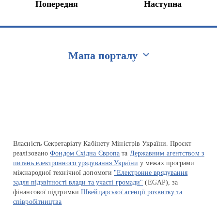
Попередня
Наступна
Мапа порталу
Перейти на сайт Ukraine.ua
Власність Секретаріату Кабінету Міністрів України. Проєкт
реалізовано
Фондом Східна Європа
та
Державним агентством з
питань електронного урядування України
у межах програми
міжнародної технічної допомоги
"Електронне врядування
задля підзвітності влади та участі громади"
(EGAP), за
фінансової підтримки
Швейцарської агенції розвитку та
співробітництва