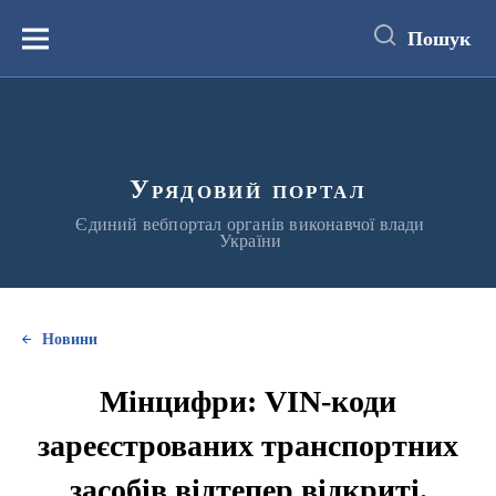
до
основного
Пошук
вмісту
Меню
Урядовий портал
Єдиний вебпортал органів виконавчої влади
України
Новини
Мінцифри: VIN-коди
зареєстрованих транспортних
засобів відтепер відкриті.