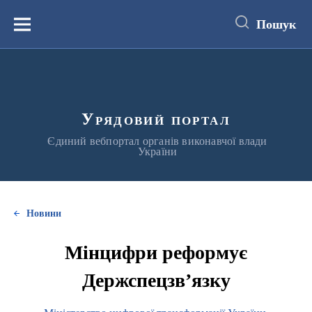
до
основного
Пошук
вмісту
Меню
Урядовий портал
Єдиний вебпортал органів виконавчої влади
України
Новини
Мінцифри реформує
Держспецзв’язку