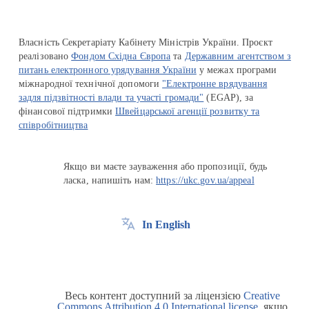
Власність Секретаріату Кабінету Міністрів України. Проєкт
реалізовано
Фондом Східна Європа
та
Державним агентством з
питань електронного урядування України
у межах програми
міжнародної технічної допомоги
"Електронне врядування
задля підзвітності влади та участі громади"
(EGAP), за
фінансової підтримки
Швейцарської агенції розвитку та
співробітництва
Якщо ви маєте зауваження або пропозиції, будь
ласка, напишіть нам:
https://ukc.gov.ua/appeal
In English
Весь контент доступний за ліцензією
Creative
Commons Attribution 4.0 International license
, якщо