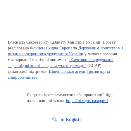
Перейти на сайт Ukraine.ua
Власність Секретаріату Кабінету Міністрів України. Проєкт
реалізовано
Фондом Східна Європа
та
Державним агентством з
питань електронного урядування України
у межах програми
міжнародної технічної допомоги
"Електронне врядування
задля підзвітності влади та участі громади"
(EGAP), за
фінансової підтримки
Швейцарської агенції розвитку та
співробітництва
Якщо ви маєте зауваження або пропозиції, будь
ласка, напишіть нам:
https://ukc.gov.ua/appeal
In English