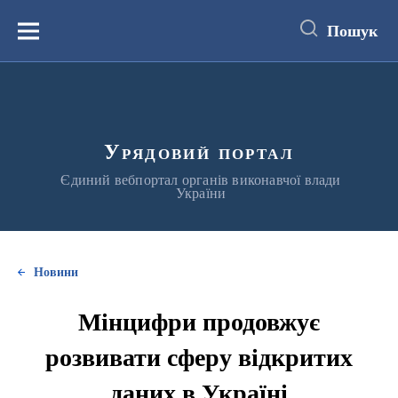
до
основного
Пошук
вмісту
Меню
Урядовий портал
Єдиний вебпортал органів виконавчої влади
України
Новини
Мінцифри продовжує
розвивати сферу відкритих
даних в Україні