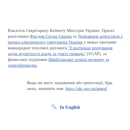
Власність Секретаріату Кабінету Міністрів України. Проєкт
реалізовано
Фондом Східна Європа
та
Державним агентством з
питань електронного урядування України
у межах програми
міжнародної технічної допомоги
"Електронне врядування
задля підзвітності влади та участі громади"
(EGAP), за
фінансової підтримки
Швейцарської агенції розвитку та
співробітництва
Якщо ви маєте зауваження або пропозиції, будь
ласка, напишіть нам:
https://ukc.gov.ua/appeal
In English