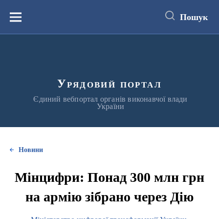
до
основного
Пошук
вмісту
Меню
Урядовий портал
Єдиний вебпортал органів виконавчої влади
України
Новини
Мінцифри: Понад 300 млн грн
на армію зібрано через Дію