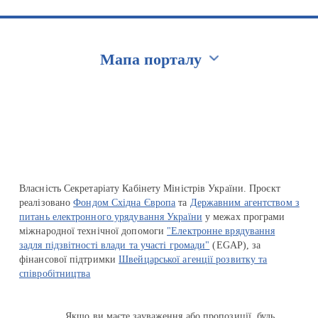
Мапа порталу
Перейти на сайт Ukraine.ua
Власність Секретаріату Кабінету Міністрів України. Проєкт
реалізовано
Фондом Східна Європа
та
Державним агентством з
питань електронного урядування України
у межах програми
міжнародної технічної допомоги
"Електронне врядування
задля підзвітності влади та участі громади"
(EGAP), за
фінансової підтримки
Швейцарської агенції розвитку та
співробітництва
Якщо ви маєте зауваження або пропозиції, будь