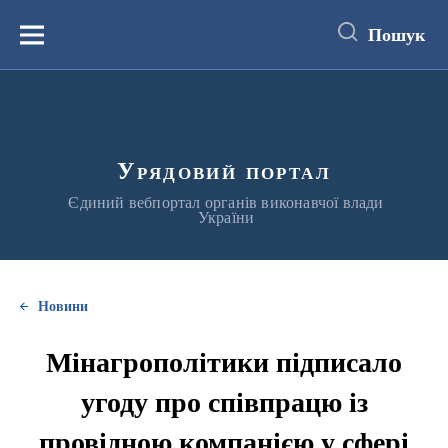
до
основного
Пошук
вмісту
Меню
Урядовий портал
Єдиний вебпортал органів виконавчої влади
України
Новини
Мінагрополітики підписало
угоду про співпрацю із
провідною компанією у сфері