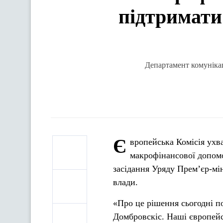
підтримати
Департамент комунікац
Є
вропейська Комісія ухв
макрофінансової допомо
засідання Уряду Прем’єр-мі
влади.
«Про це рішення сьогодні п
Домбровскіс. Наші європейс