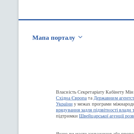
Мапа порталу
Перейти на сайт Ukraine.ua
Власність Секретаріату Кабінету Мін
Східна Європа
та
Державним агентст
України
у межах програми міжнародн
врядування задля підзвітності влади 
підтримки
Швейцарської агенції розв
Якщо ви маєте зауваження або пропоз