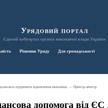
Урядовий портал
Єдиний вебпортал органів виконавчої влади України
ьність
Рішення Уряду
Для громадськості
дозволить підтримати відновлення економіки, — Прем'єр-міністр
ансова допомога від ЄС 