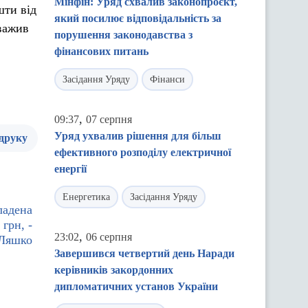
Мінфін: Уряд схвалив законопроєкт,
шти від
який посилює відповідальність за
важив
порушення законодавства з
фінансових питань
Засідання Уряду
Фінанси
,
09:37
07 серпня
Уряд ухвалив рішення для більш
 друку
ефективного розподілу електричної
енергії
Енергетика
Засідання Уряду
ладена
 грн, -
,
23:02
06 серпня
 Ляшко
Завершився четвертий день Наради
керівників закордонних
дипломатичних установ України