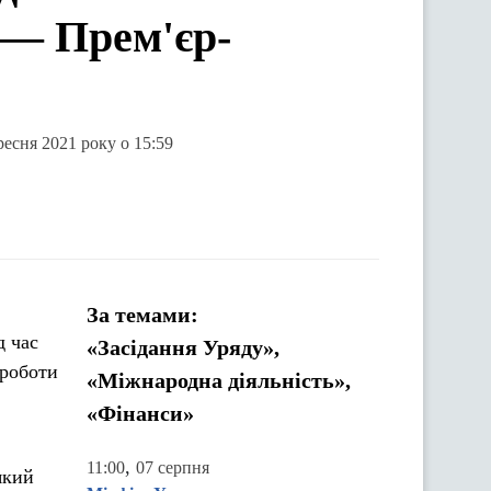
 — Прем'єр-
есня 2021 року о 15:59
За темами:
д час
«Засідання Уряду»,
 роботи
«Міжнародна діяльність»,
«Фінанси»
,
11:00
07 серпня
який