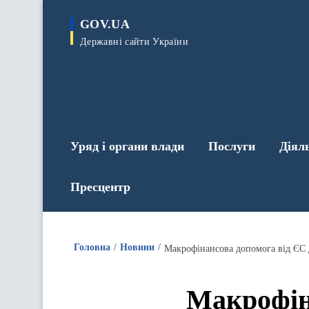
до
основного
GOV.UA
вмісту
Державні сайти України
Уряд і органи влади
Послуги
Діял
Пресцентр
Головна
Новини
Макрофінансова допомога від ЄС 
Макрофін