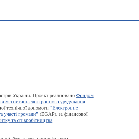
істрів України. Проєкт реалізовано
Фондом
вом з питань електронного урядування
ої технічної допомоги
"Електронне
та участі громади"
(EGAP), за фінансової
итку та співробітництва
иції, будь ласка, напишіть нам: