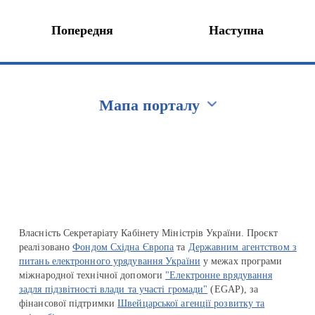
Попередня
Наступна
Мапа порталу
Перейти на сайт Ukraine.ua
Власність Секретаріату Кабінету Міністрів України. Проєкт
реалізовано
Фондом Східна Європа
та
Державним агентством з
питань електронного урядування України
у межах програми
міжнародної технічної допомоги
"Електронне врядування
задля підзвітності влади та участі громади"
(EGAP), за
фінансової підтримки
Швейцарської агенції розвитку та