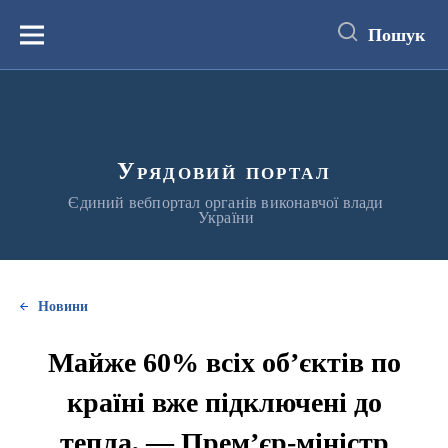
до
основного
Пошук
вмісту
Меню
Урядовий портал
Єдиний вебпортал органів виконавчої влади
України
Новини
Майже 60% всіх об’єктів по
країні вже підключені до
тепла, — Прем’єр-міністр