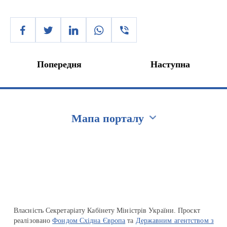
Попередня
Наступна
Мапа порталу
Перейти на сайт Ukraine.ua
Власність Секретаріату Кабінету Міністрів України. Проєкт
реалізовано
Фондом Східна Європа
та
Державним агентством з