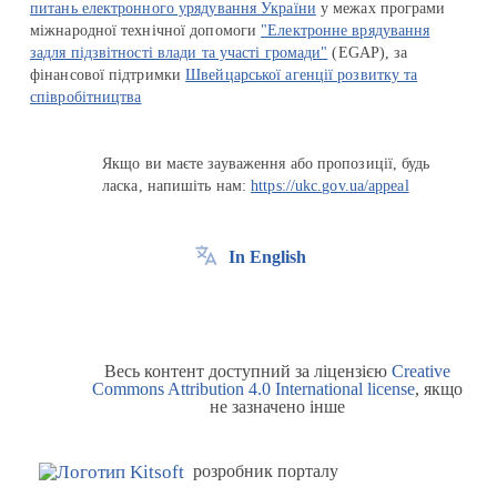
питань електронного урядування України
у межах програми
міжнародної технічної допомоги
"Електронне врядування
задля підзвітності влади та участі громади"
(EGAP), за
фінансової підтримки
Швейцарської агенції розвитку та
співробітництва
Якщо ви маєте зауваження або пропозиції, будь
ласка, напишіть нам:
https://ukc.gov.ua/appeal
In English
Весь контент доступний за ліцензією
Creative
Commons Attribution 4.0 International license
, якщо
не зазначено інше
розробник порталу