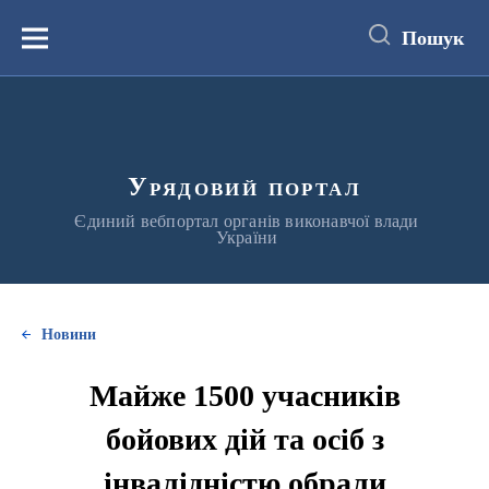
до
основного
Пошук
вмісту
Меню
Урядовий портал
Єдиний вебпортал органів виконавчої влади
України
Новини
Майже 1500 учасників
бойових дій та осіб з
інвалідністю обрали