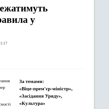
лежатимуть
равила у
21:17
тання
За темами:
фер
«Віце-прем'єр-міністр»,
«Засідання Уряду»,
«Культура»
сності