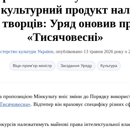
 культурний продукт на
 творців: Уряд оновив п
«Тисячовесні»
стерство культури України
, опубліковано 13 травня 2026 року о 
Віце-прем'єр-міністр
Засідання Уряду
Культура
за пропозицією Мінкульту вніс зміни до Порядку викорис
Тисячовесна»
. Відтепер він враховує специфіку різних с
урсів належатимуть майнові права інтелектуальної вла