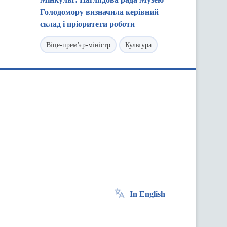
Голодомору визначила керівний
склад і пріоритети роботи
Віце-прем'єр-міністр
Культура
In English