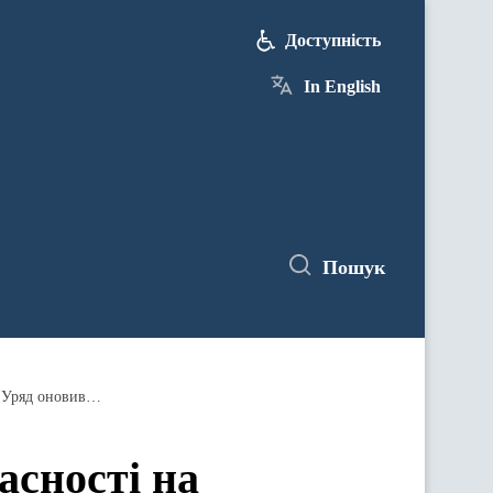
Доступність
In English
Пошук
Майнові права інтелектуальної власності на створений культурний продукт належатимуть команді творців: Уряд оновив правила у «Тисячовесні»
асності на