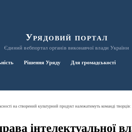
Урядовий портал
Єдиний вебпортал органів виконавчої влади України
ьність
Рішення Уряду
Для громадськості
рава інтелектуальної вл