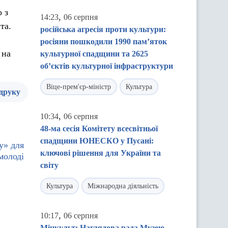
 з
,
14:23
06 серпня
та.
російська агресія проти культури:
росіяни пошкодили 1990 пам’яток
 на
культурної спадщини та 2625
об’єктів культурної інфраструктури
Віце-прем'єр-міністр
Культура
 друку
,
10:34
06 серпня
48-ма сесія Комітету всесвітньої
спадщини ЮНЕСКО у Пусані:
у» для
ключові рішення для України та
молоді
світу
Культура
Міжнародна діяльність
,
10:17
06 серпня
Мінкульт: Наглядова рада Музею