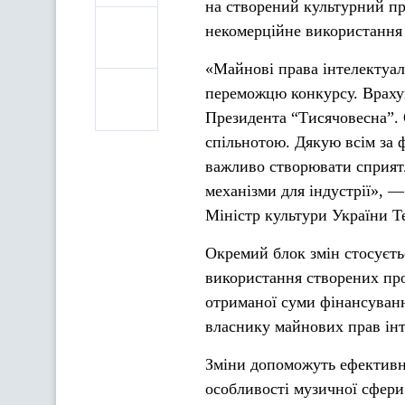
на створений культурний пр
некомерційне використання 
«Майнові права інтелектуал
переможцю конкурсу. Врахув
Президента “Тисячовесна”. 
спільнотою. Дякую всім за 
важливо створювати сприятл
механізми для індустрії», —
Міністр культури України Т
Окремий блок змін стосуєть
використання створених про
отриманої суми фінансуван
власнику майнових прав інт
Зміни допоможуть ефективн
особливості музичної сфери