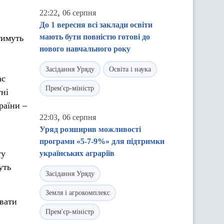
,
22:22
06 серпня
До 1 вересня всі заклади освіти
мають бути повністю готові до
тимуть
нового навчального року
Засідання Уряду
Освіта і наука
ас
Прем'єр-міністр
тні
раїни –
,
22:03
06 серпня
Уряд розширив можливості
програми «5-7-9%» для підтримки
ту
українських аграріїв
уть
Засідання Уряду
Земля і агрокомплекс
вати
Прем'єр-міністр