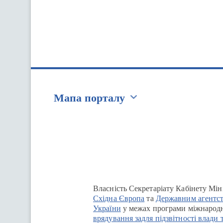
Мапа порталу
Перейти на сайт Ukraine.ua
Власність Секретаріату Кабінету Мін
Східна Європа
та
Державним агентст
України
у межах програми міжнародн
врядування задля підзвітності влади 