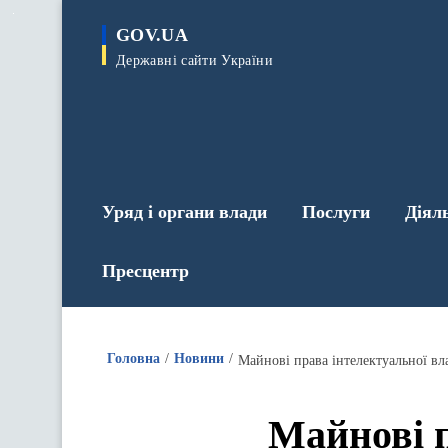
до
основного
GOV.UA
вмісту
Державні сайти України
Уряд і органи влади
Послуги
Діял
Пресцентр
Головна
Новини
Майнові п