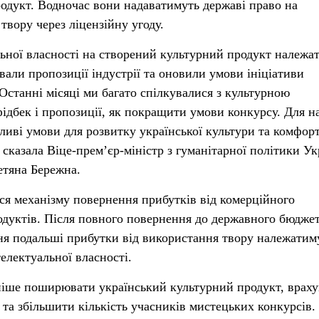
одукт. Водночас вони надаватимуть державі право на
твору через ліцензійну угоду.
ьної власності на створений культурний продукт належа
али пропозиції індустрії та оновили умови ініціативи
Останні місяці ми багато спілкувалися з культурною
фідбек і пропозиції, як покращити умови конкурсу. Для н
иві умови для розвитку української культури та комфор
 сказала Віце-прем’єр-міністр з гуманітарної політики Ук
етяна Бережна.
ся механізму повернення прибутків від комерційного
дуктів. Після повного повернення до державного бюдже
ня подальші прибутки від використання твору належатим
електуальної власності.
іше поширювати український культурний продукт, враху
 та збільшити кількість учасників мистецьких конкурсів.