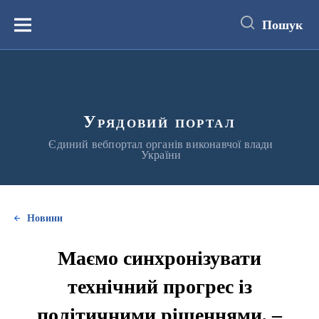
до
основного
Пошук
вмісту
Меню
Урядовий портал
Єдиний вебпортал органів виконавчої влади
України
Новини
Маємо синхронізувати
технічний прогрес із
політичними рішеннями, –