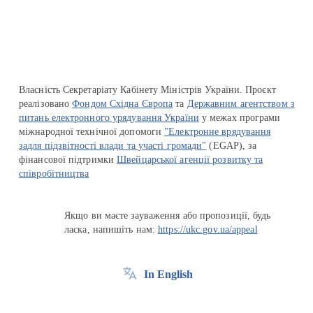
Власність Секретаріату Кабінету Міністрів України. Проєкт
реалізовано
Фондом Східна Європа
та
Державним агентством з
питань електронного урядування України
у межах програми
міжнародної технічної допомоги
"Електронне врядування
задля підзвітності влади та участі громади"
(EGAP), за
фінансової підтримки
Швейцарської агенції розвитку та
співробітництва
Якщо ви маєте зауваження або пропозиції, будь
ласка, напишіть нам:
https://ukc.gov.ua/appeal
In English