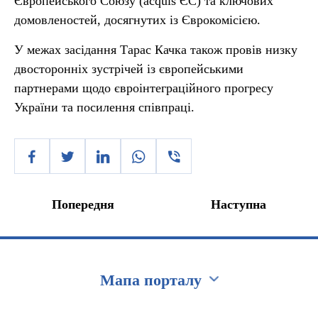
Європейського Союзу (acquis ЄС) та ключових
домовленостей, досягнутих із Єврокомісією.
У межах засідання Тарас Качка також провів низку
двосторонніх зустрічей із європейськими
партнерами щодо євроінтеграційного прогресу
України та посилення співпраці.
Попередня
Наступна
Мапа порталу
Перейти на сайт Ukraine.ua