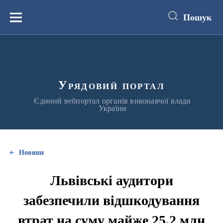
до
основного
Пошук
вмісту
Меню
Урядовий портал
Єдиний вебпортал органів виконавчої влади
України
Новини
Львівські аудитори
забезпечили відшкодування
втрат на суму майже 25,2 млн