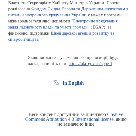
Власність Секретаріату Кабінету Міністрів України. Проєкт
реалізовано
Фондом Східна Європа
та
Державним агентством з
питань електронного урядування України
у межах програми
міжнародної технічної допомоги
"Електронне врядування
задля підзвітності влади та участі громади"
(EGAP), за
фінансової підтримки
Швейцарської агенції розвитку та
співробітництва
Якщо ви маєте зауваження або пропозиції, будь
ласка, напишіть нам:
https://ukc.gov.ua/appeal
In English
Весь контент доступний за ліцензією
Creative
Commons Attribution 4.0 International license
, якщо
не зазначено інше