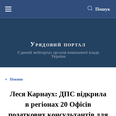
до
основного
Пошук
вмісту
Меню
Урядовий портал
Єдиний вебпортал органів виконавчої влади
України
Новини
Леся Карнаух: ДПС відкрила
в регіонах 20 Офісів
податкових консультантів для