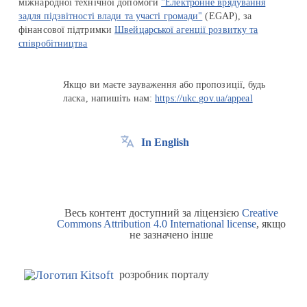
міжнародної технічної допомоги
"Електронне врядування
задля підзвітності влади та участі громади"
(EGAP), за
фінансової підтримки
Швейцарської агенції розвитку та
співробітництва
Якщо ви маєте зауваження або пропозиції, будь
ласка, напишіть нам:
https://ukc.gov.ua/appeal
In English
Весь контент доступний за ліцензією
Creative
Commons Attribution 4.0 International license
, якщо
не зазначено інше
розробник порталу