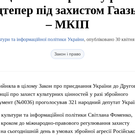
дтепер під захистом Гаазь
– МКІП
ьтури та інформаційної політики України
, опубліковано 30 квітня
Закон і право
ийняла в цілому Закон про приєднання України до Друго
нції про захист культурних цінностей у разі збройного
кумент (№0036) проголосував 321 народний депутат Украї
а культури та інформаційної політики Світлана Фоменко,
 кроком до міжнародно-правового регулювання захисту
на сьогоднішній день в умовах збройної агресії Російсько