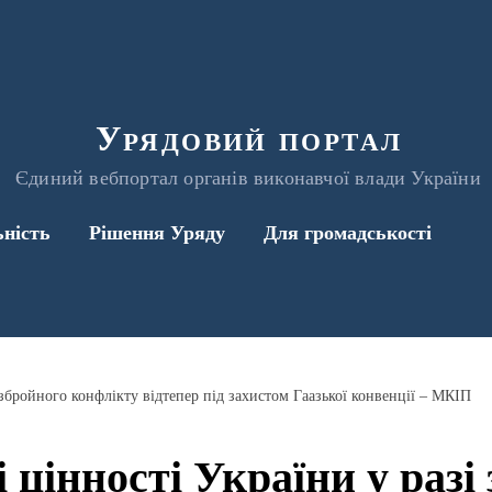
Урядовий портал
Єдиний вебпортал органів виконавчої влади України
ьність
Рішення Уряду
Для громадськості
 збройного конфлікту відтепер під захистом Гаазької конвенції – МКІП
 цінності України у разі