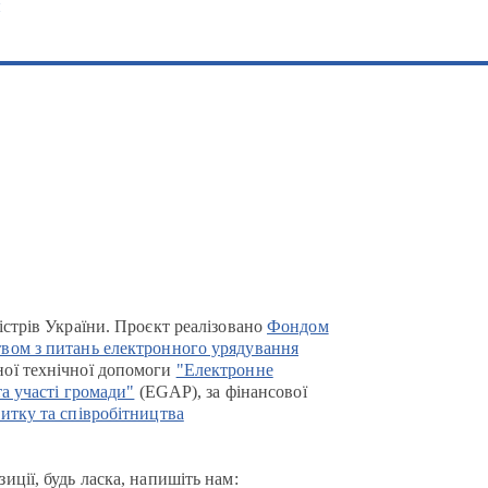
и
істрів України. Проєкт реалізовано
Фондом
вом з питань електронного урядування
ої технічної допомоги
"Електронне
та участі громади"
(EGAP), за фінансової
итку та співробітництва
иції, будь ласка, напишіть нам: