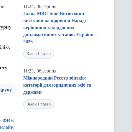
,
бо
11:24
06 серпня
Глава МВС Іван Вигівський
виступив на щорічній Нараді
турну
керівників закордонних
дипломатичних установ України –
2026
бліку
Закон і право
мету
,
11:23
06 серпня
Міжнародний Реєстр збитків:
категорії для юридичних осіб та
 друку
держави
Закон і право
а ЄФВВ
онлайн