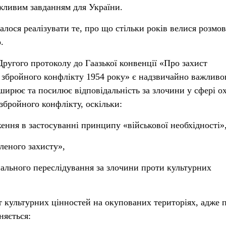
жливим завданням для України.
лося реалізувати те, про що стільки років велися розмов
.
Другого протоколу до Гаазької конвенції «Про захист
і збройного конфлікту 1954 року» є надзвичайно важлив
зширює та посилює відповідальність за злочини у сфері о
збройного конфлікту, оскільки:
ення в застосуванні принципу «військової необхідності»
леного захисту»,
ального переслідування за злочини проти культурних
т культурних цінностей на окупованих територіях, адже п
няється: