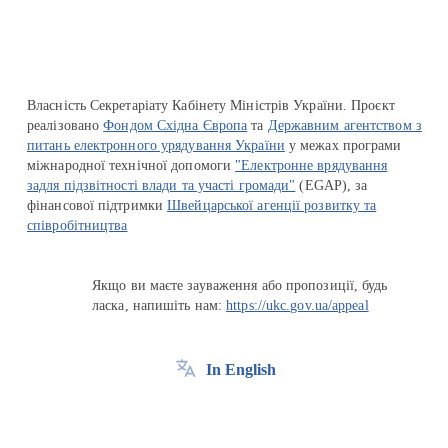
Власність Секретаріату Кабінету Міністрів України. Проєкт
реалізовано
Фондом Східна Європа
та
Державним агентством з
питань електронного урядування України
у межах програми
міжнародної технічної допомоги
"Електронне врядування
задля підзвітності влади та участі громади"
(EGAP), за
фінансової підтримки
Швейцарської агенції розвитку та
співробітництва
Якщо ви маєте зауваження або пропозиції, будь
ласка, напишіть нам:
https://ukc.gov.ua/appeal
In English