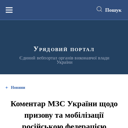
до
основного
Пошук
вмісту
Меню
Урядовий портал
Єдиний вебпортал органів виконавчої влади
України
Новини
Коментар МЗС України щодо
призову та мобілізації
російською федерацією