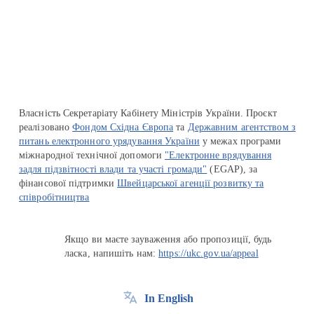
Перейти на сайт Ukraine.ua
Власність Секретаріату Кабінету Міністрів України. Проєкт
реалізовано
Фондом Східна Європа
та
Державним агентством з
питань електронного урядування України
у межах програми
міжнародної технічної допомоги
"Електронне врядування
задля підзвітності влади та участі громади"
(EGAP), за
фінансової підтримки
Швейцарської агенції розвитку та
співробітництва
Якщо ви маєте зауваження або пропозиції, будь
ласка, напишіть нам:
https://ukc.gov.ua/appeal
In English