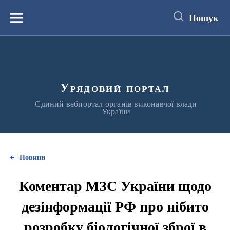
до
основного
Пошук
вмісту
Меню
Урядовий портал
Єдиний вебпортал органів виконавчої влади
України
Новини
Коментар МЗС України щодо
дезінформації РФ про нібито
розробку біологічної зброї в