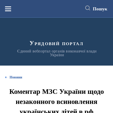
до
основного
Пошук
вмісту
Меню
Урядовий портал
Єдиний вебпортал органів виконавчої влади
України
Новини
Коментар МЗС України щодо
незаконного всиновлення
українських дітей в рф