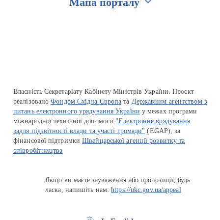
Мапа порталу
Перейти на сайт Ukraine.ua
Власність Секретаріату Кабінету Міністрів України. Проєкт
реалізовано
Фондом Східна Європа
та
Державним агентством з
питань електронного урядування України
у межах програми
міжнародної технічної допомоги
"Електронне врядування
задля підзвітності влади та участі громади"
(EGAP), за
фінансової підтримки
Швейцарської агенції розвитку та
співробітництва
Якщо ви маєте зауваження або пропозиції, будь
ласка, напишіть нам:
https://ukc.gov.ua/appeal