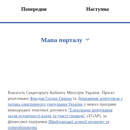
Попередня
Наступна
Мапа порталу
Перейти на сайт Ukraine.ua
Власність Секретаріату Кабінету Міністрів України. Проєкт
реалізовано
Фондом Східна Європа
та
Державним агентством з
питань електронного урядування України
у межах програми
міжнародної технічної допомоги
"Електронне врядування
задля підзвітності влади та участі громади"
(EGAP), за
фінансової підтримки
Швейцарської агенції розвитку та
співробітництва