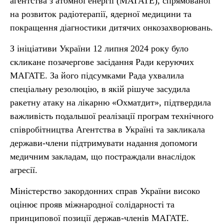
агентства з атомної енергії (МАГАТЕ), спрямованої
на розвиток радіотерапії, ядерної медицини та
покращення діагностики дитячих онкозахворювань.
З ініціативи України 12 липня 2024 року було
скликане позачергове засідання Ради керуючих
МАГАТЕ. За його підсумками Рада ухвалила
спеціальну резолюцію, в якій рішуче засудила
ракетну атаку на лікарню «Охматдит», підтвердила
важливість подальшої реалізації програм технічного
співробітництва Агентства в Україні та закликала
держави-члени підтримувати надання допомоги
медичним закладам, що постраждали внаслідок
агресії.
Міністерство закордонних справ України високо
оцінює прояв міжнародної солідарності та
принципової позиції держав-членів МАГАТЕ.