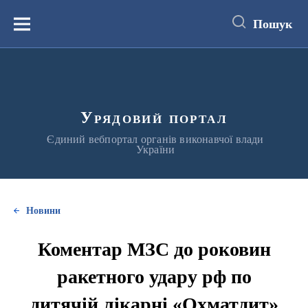
до
основного
Пошук
вмісту
Меню
Урядовий портал
Єдиний вебпортал органів виконавчої влади
України
Новини
Коментар МЗС до роковин
ракетного удару рф по
дитячій лікарні «Охматдит»