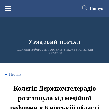
до
основного
Пошук
вмісту
Меню
Урядовий портал
Єдиний вебпортал органів виконавчої влади
України
Новини
Колегія Держкомтелерадіо
розглянула хід медійної
реформи в Київській області