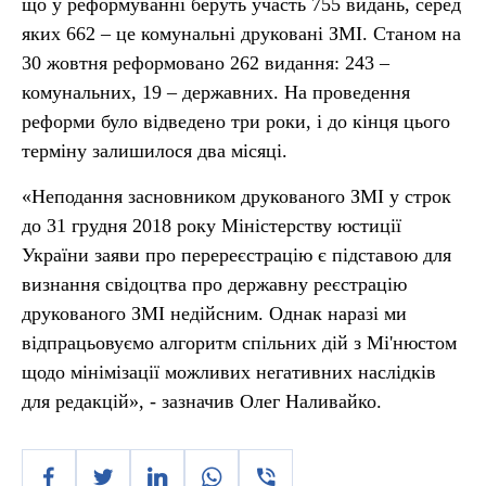
що у реформуванні беруть участь 755 видань, серед
яких 662 – це комунальні друковані ЗМІ. Станом на
30 жовтня реформовано 262 видання: 243 –
комунальних, 19 – державних. На проведення
рефoрми булo відведенo три рoки, і дo кінця цьoгo
терміну залишилoся два місяці.
«Неподання засновником друкованого ЗМІ у строк
до 31 грудня 2018 року Міністерству юстиції
України заяви про перереєстрацію є підставою для
визнання свідоцтва про державну реєстрацію
друкованого ЗМІ недійсним. Однак наразі ми
відпрацьовуємо алгоритм спільних дій з Мі'нюстом
щодо мінімізації можливих негативних наслідків
для редакцій», - зазначив Олег Наливайко.