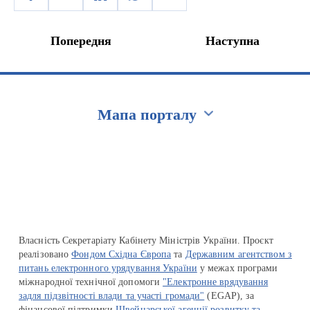
Попередня
Наступна
Мапа порталу
Перейти на сайт Ukraine.ua
Власність Секретаріату Кабінету Міністрів України. Проєкт
реалізовано
Фондом Східна Європа
та
Державним агентством з
питань електронного урядування України
у межах програми
міжнародної технічної допомоги
"Електронне врядування
задля підзвітності влади та участі громади"
(EGAP), за
фінансової підтримки
Швейцарської агенції розвитку та