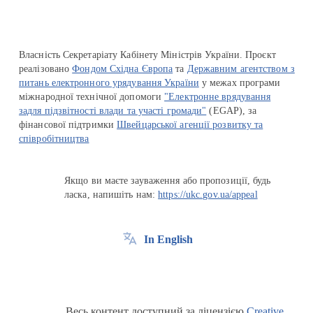
Власність Секретаріату Кабінету Міністрів України. Проєкт
реалізовано
Фондом Східна Європа
та
Державним агентством з
питань електронного урядування України
у межах програми
міжнародної технічної допомоги
"Електронне врядування
задля підзвітності влади та участі громади"
(EGAP), за
фінансової підтримки
Швейцарської агенції розвитку та
співробітництва
Якщо ви маєте зауваження або пропозиції, будь
ласка, напишіть нам:
https://ukc.gov.ua/appeal
In English
Весь контент доступний за ліцензією
Creative