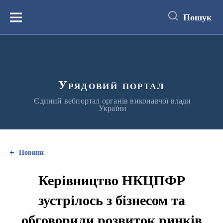
до
основного
Пошук
вмісту
Меню
Урядовий портал
Єдиний вебпортал органів виконавчої влади
України
Новини
Керівництво НКЦПФР
зустрілось з бізнесом та
обговорили розвиток ринків