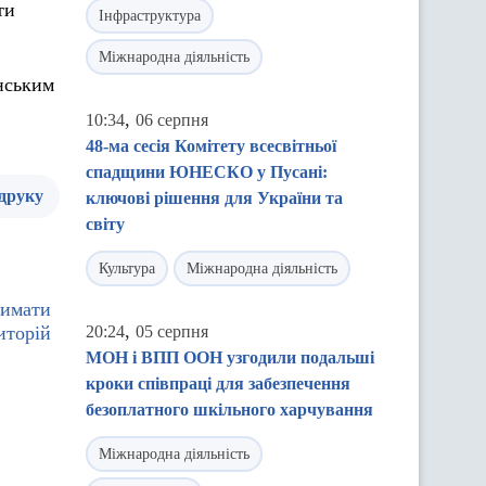
ти
Інфраструктура
Міжнародна діяльність
нським
,
10:34
06 серпня
48-ма сесія Комітету всесвітньої
спадщини ЮНЕСКО у Пусані:
 друку
ключові рішення для України та
світу
Культура
Міжнародна діяльність
римати
,
иторій
20:24
05 серпня
МОН і ВПП ООН узгодили подальші
кроки співпраці для забезпечення
безоплатного шкільного харчування
Міжнародна діяльність