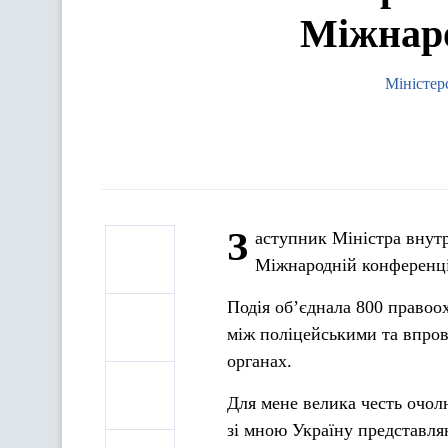
Міжнаро
Міністер
З
аступник Міністра внутр
Міжнародній конференції
Подія об’єднала 800 правоох
між поліцейськими та впро
органах.
Для мене велика честь очол
зі мною Україну представляю