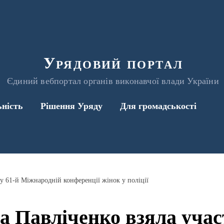
Урядовий портал
Єдиний вебпортал органів виконавчої влади України
ьність
Рішення Уряду
Для громадськості
 у 61-й Міжнародній конференції жінок у поліції
а Павліченко взяла участ