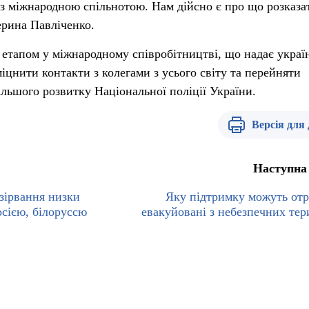
 з міжнародною спільнотою. Нам дійсно є про що розказа
ерина Павліченко.
етапом у міжнародному співробітництві, що надає украї
іцнити контакти з колегами з усього світу та перейняти
льшого розвитку Національної поліції України.
Версія для
Наступна
зірвання низки
Яку підтримку можуть от
осією, білоруссю
евакуйовані з небезпечних тер