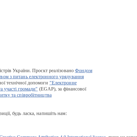
істрів України. Проєкт реалізовано
Фондом
вом з питань електронного урядування
ої технічної допомоги
"Електронне
та участі громади"
(EGAP), за фінансової
итку та співробітництва
иції, будь ласка, напишіть нам: