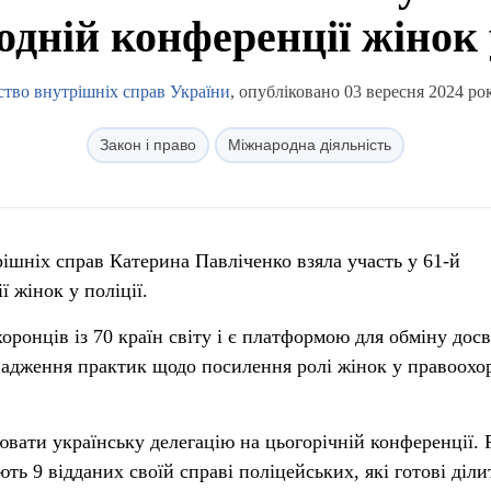
дній конференції жінок у
ство внутрішніх справ України
, опубліковано 03 вересня 2024 рок
Закон і право
Міжнародна діяльність
ішніх справ Катерина Павліченко взяла участь у 61-й
 жінок у поліції.
оронців із 70 країн світу і є платформою для обміну дос
вадження практик щодо посилення ролі жінок у правоох
ювати українську делегацію на цьогорічній конференції. 
ть 9 відданих своїй справі поліцейських, які готові діли