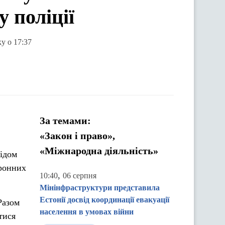
 поліції
у о 17:37
За темами:
«Закон і право»,
«Міжнародна діяльність»
відом
оронних
,
10:40
06 серпня
Мінінфраструктури представила
Естонії досвід координації евакуації
Разом
населення в умовах війни
тися