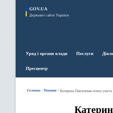
до
основного
GOV.UA
вмісту
Державні сайти України
Уряд і органи влади
Послуги
Діял
Пресцентр
Головна
Новини
Катерина Павліченко взяла участь
Катерин