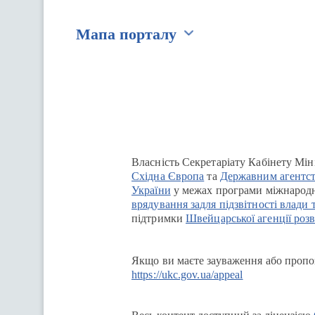
Мапа порталу
Перейти на сайт Ukraine.ua
Власність Секретаріату Кабінету Мін
Східна Європа
та
Державним агентст
України
у межах програми міжнародн
врядування задля підзвітності влади 
підтримки
Швейцарської агенції розв
Якщо ви маєте зауваження або пропоз
https://ukc.gov.ua/appeal