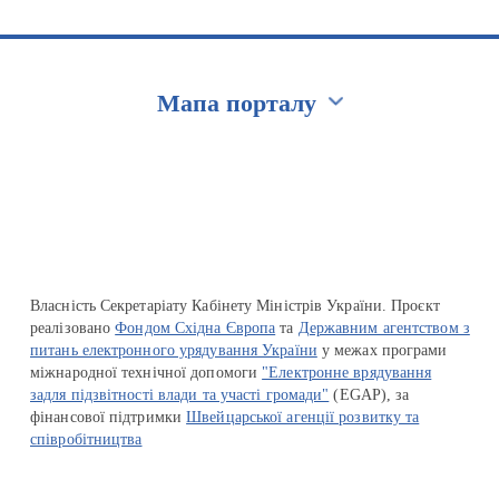
Мапа порталу
Перейти на сайт Ukraine.ua
Власність Секретаріату Кабінету Міністрів України. Проєкт
реалізовано
Фондом Східна Європа
та
Державним агентством з
питань електронного урядування України
у межах програми
міжнародної технічної допомоги
"Електронне врядування
задля підзвітності влади та участі громади"
(EGAP), за
фінансової підтримки
Швейцарської агенції розвитку та
співробітництва