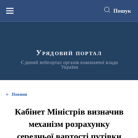
до
основного
Пошук
вмісту
Меню
Урядовий портал
Єдиний вебпортал органів виконавчої влади
України
Новини
Кабінет Міністрів визначив
механізм розрахунку
середньої вартості путівки