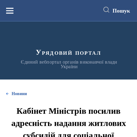
до
основного
Пошук
вмісту
Меню
Урядовий портал
Єдиний вебпортал органів виконавчої влади
України
Новини
Кабінет Міністрів посилив
адресність надання житлових
субсидій для соціальної