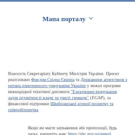
Мапа порталу
Перейти на сайт Ukraine.ua
Власність Секретаріату Кабінету Міністрів України. Проєкт
реалізовано
Фондом Східна Європа
та
Державним агентством з
питань електронного урядування України
у межах програми
міжнародної технічної допомоги
"Електронне врядування
задля підзвітності влади та участі громади"
(EGAP), за
фінансової підтримки
Швейцарської агенції розвитку та
співробітництва
Якщо ви маєте зауваження або пропозиції, будь
ласка, напишіть нам:
https://ukc.gov.ua/appeal