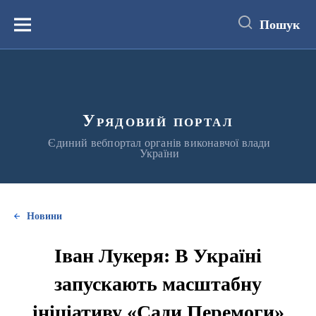
до
основного
Пошук
вмісту
Меню
Урядовий портал
Єдиний вебпортал органів виконавчої влади
України
Новини
Іван Лукеря: В Україні
запускають масштабну
ініціативу «Сади Перемоги»