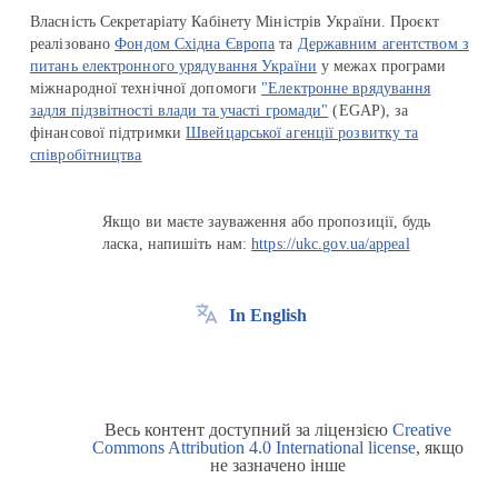
Власність Секретаріату Кабінету Міністрів України. Проєкт
реалізовано
Фондом Східна Європа
та
Державним агентством з
питань електронного урядування України
у межах програми
міжнародної технічної допомоги
"Електронне врядування
задля підзвітності влади та участі громади"
(EGAP), за
фінансової підтримки
Швейцарської агенції розвитку та
співробітництва
Якщо ви маєте зауваження або пропозиції, будь
ласка, напишіть нам:
https://ukc.gov.ua/appeal
In English
Весь контент доступний за ліцензією
Creative
Commons Attribution 4.0 International license
, якщо
не зазначено інше