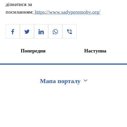
дізнатися за
посиланням:
https://www.sadyperemohy.org/
Попередня
Наступна
Мапа порталу
Перейти на сайт Ukraine.ua