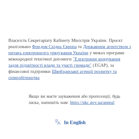
Власність Секретаріату Кабінету Міністрів України. Проєкт
реалізовано
Фондом Східна Європа
та
Державним агентством з
питань електронного урядування України
у межах програми
міжнародної технічної допомоги
"Електронне врядування
задля підзвітності влади та участі громади"
(EGAP), за
фінансової підтримки
Швейцарської агенції розвитку та
співробітництва
Якщо ви маєте зауваження або пропозиції, будь
ласка, напишіть нам:
https://ukc.gov.ua/appeal
In English