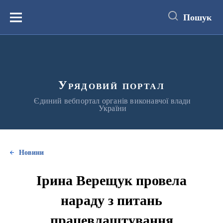
до
основного
Пошук
вмісту
Меню
Урядовий портал
Єдиний вебпортал органів виконавчої влади
України
Новини
Ірина Верещук провела
нараду з питань
працевлаштування