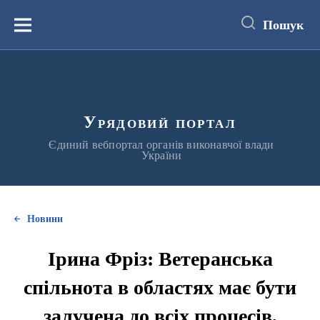
до
основного
Пошук
вмісту
Меню
Урядовий портал
Єдиний вебпортал органів виконавчої влади
України
Новини
Ірина Фріз: Ветеранська
спільнота в областях має бути
залучена до всіх процесів,