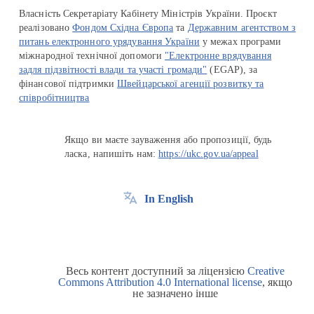
Власність Секретаріату Кабінету Міністрів України. Проєкт
реалізовано
Фондом Східна Європа
та
Державним агентством з
питань електронного урядування України
у межах програми
міжнародної технічної допомоги
"Електронне врядування
задля підзвітності влади та участі громади"
(EGAP), за
фінансової підтримки
Швейцарської агенції розвитку та
співробітництва
Якщо ви маєте зауваження або пропозиції, будь
ласка, напишіть нам:
https://ukc.gov.ua/appeal
In English
Весь контент доступний за ліцензією
Creative
Commons Attribution 4.0 International license
, якщо
не зазначено інше