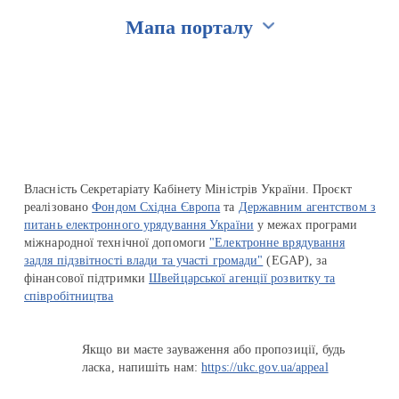
Мапа порталу
Перейти на сайт Ukraine.ua
Власність Секретаріату Кабінету Міністрів України. Проєкт
реалізовано
Фондом Східна Європа
та
Державним агентством з
питань електронного урядування України
у межах програми
міжнародної технічної допомоги
"Електронне врядування
задля підзвітності влади та участі громади"
(EGAP), за
фінансової підтримки
Швейцарської агенції розвитку та
співробітництва
Якщо ви маєте зауваження або пропозиції, будь
ласка, напишіть нам:
https://ukc.gov.ua/appeal