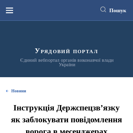
до
основного
Пошук
вмісту
Меню
Урядовий портал
Єдиний вебпортал органів виконавчої влади
України
Новини
Інструкція Держспецзв’язку
як заблокувати повідомлення
ворога в месенджерах