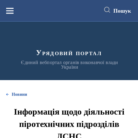
до
основного
Пошук
вмісту
Меню
Урядовий портал
Єдиний вебпортал органів виконавчої влади
України
Новини
Інформація щодо діяльності
піротехнічних підрозділів
ДСНС