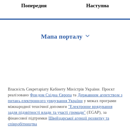
Попередня
Наступна
Мапа порталу
Перейти на сайт Ukraine.ua
Власність Секретаріату Кабінету Міністрів України. Проєкт
реалізовано
Фондом Східна Європа
та
Державним агентством з
питань електронного урядування України
у межах програми
міжнародної технічної допомоги
"Електронне врядування
задля підзвітності влади та участі громади"
(EGAP), за
фінансової підтримки
Швейцарської агенції розвитку та
співробітництва