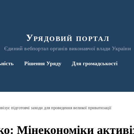
Урядовий портал
Єдиний вебпортал органів виконавчої влади України
ьність
Рішення Уряду
Для громадськості
візує підготовчі заходи для проведення великої приватизації
о: Мінекономіки активіз