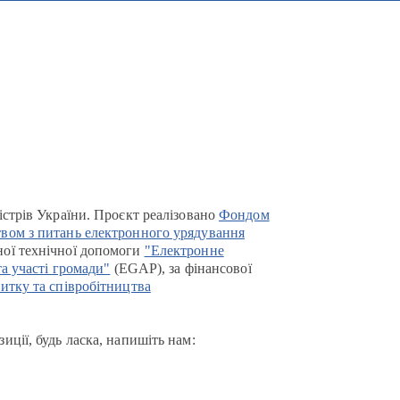
істрів України. Проєкт реалізовано
Фондом
вом з питань електронного урядування
ої технічної допомоги
"Електронне
та участі громади"
(EGAP), за фінансової
итку та співробітництва
иції, будь ласка, напишіть нам: