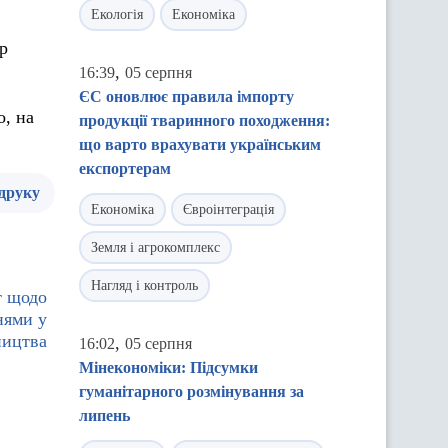
Екологія
Економіка
ор
,
16:39
05 серпня
ЄС оновлює правила імпорту
о, на
продукції тваринного походження:
що варто врахувати українським
експортерам
 друку
Економіка
Євроінтеграція
Земля і агрокомплекс
Нагляд і контроль
т щодо
нями у
ництва
,
16:02
05 серпня
Мінекономіки: Підсумки
гуманітарного розмінування за
липень