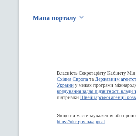
Мапа порталу
Перейти на сайт Ukraine.ua
Власність Секретаріату Кабінету Мін
Східна Європа
та
Державним агентст
України
у межах програми міжнародн
врядування задля підзвітності влади 
підтримки
Швейцарської агенції розв
Якщо ви маєте зауваження або пропоз
https://ukc.gov.ua/appeal