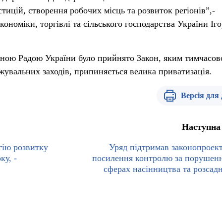
стицій, створення робочих місць та розвиток регіонів”,-
кономіки, торгівлі та сільського господарства України Іг
вною Радою України було прийнято Закон, яким тимчасов
жувальних заходів, припиняється велика приватизація.
Версія для
Наступна
гію розвитку
Уряд підтримав законопроек
ку, -
посилення контролю за порушен
сферах насінництва та розсад