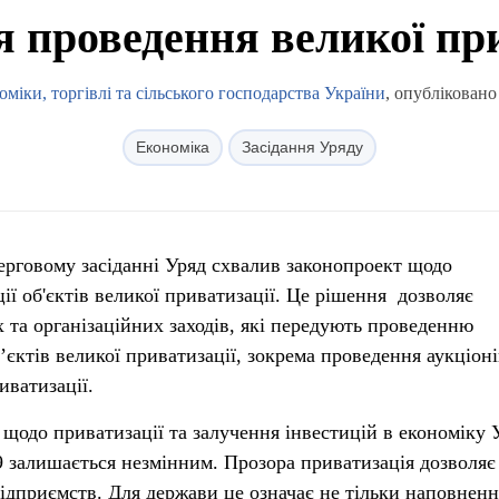
я проведення великої пр
міки, торгівлі та сільського господарства України
, опубліковано
Економіка
Засідання Уряду
 черговому засіданні Уряд схвалив законопроект щодо
ії об'єктів великої приватизації. Це рішення дозволяє
 та організаційних заходів, які передують проведенню
єктів великої приватизації, зокрема проведення аукціоні
иватизації.
 щодо приватизації та залучення інвестицій в економіку 
9 залишається незмінним. Прозора приватизація дозволяє
ідприємств. Для держави це означає не тільки наповненн