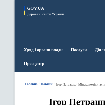
до
основного
GOV.UA
вмісту
Державні сайти України
Уряд і органи влади
Послуги
Діял
Пресцентр
Головна
Новини
Ігор Петрашко: Мінекономіки акти
Ігор Петрашк