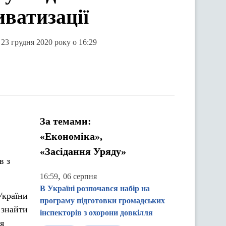
иватизації
 23 грудня 2020 року о 16:29
За темами:
«Економіка»,
«Засідання Уряду»
в з
,
16:59
06 серпня
В Україні розпочався набір на
України
програму підготовки громадських
 знайти
інспекторів з охорони довкілля
я