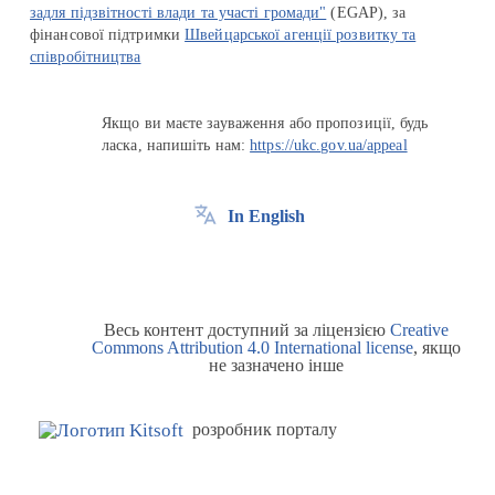
задля підзвітності влади та участі громади"
(EGAP), за
фінансової підтримки
Швейцарської агенції розвитку та
співробітництва
Якщо ви маєте зауваження або пропозиції, будь
ласка, напишіть нам:
https://ukc.gov.ua/appeal
In English
Весь контент доступний за ліцензією
Creative
Commons Attribution 4.0 International license
, якщо
не зазначено інше
розробник порталу