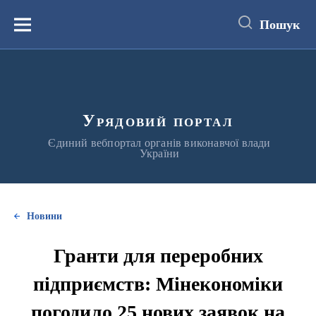
до
основного
Пошук
вмісту
Меню
Урядовий портал
Єдиний вебпортал органів виконавчої влади
України
Новини
Гранти для переробних
підприємств: Мінекономіки
погодило 25 нових заявок на