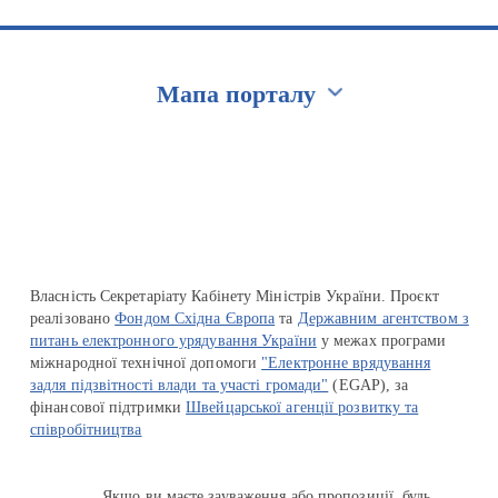
Мапа порталу
Перейти на сайт Ukraine.ua
Власність Секретаріату Кабінету Міністрів України. Проєкт
реалізовано
Фондом Східна Європа
та
Державним агентством з
питань електронного урядування України
у межах програми
міжнародної технічної допомоги
"Електронне врядування
задля підзвітності влади та участі громади"
(EGAP), за
фінансової підтримки
Швейцарської агенції розвитку та
співробітництва
Якщо ви маєте зауваження або пропозиції, будь