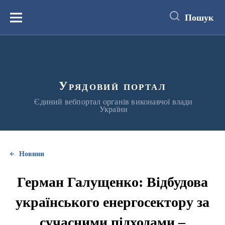
до
основного
Пошук
вмісту
Меню
Урядовий портал
Єдиний вебпортал органів виконавчої влади
України
Новини
Герман Галущенко: Відбудова
українського енергосектору за
сучасними підходами –