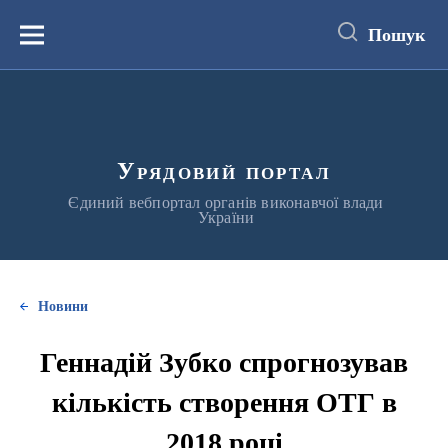
до
основного
Пошук
вмісту
Меню
Урядовий портал
Єдиний вебпортал органів виконавчої влади
України
Новини
Геннадій Зубко спрогнозував
кількість створення ОТГ в
2018 році