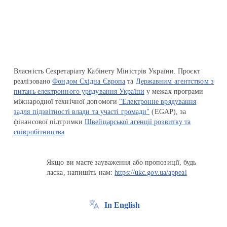
Перейти на сайт Ukraine.ua
Власність Секретаріату Кабінету Міністрів України. Проєкт
реалізовано
Фондом Східна Європа
та
Державним агентством з
питань електронного урядування України
у межах програми
міжнародної технічної допомоги
"Електронне врядування
задля підзвітності влади та участі громади"
(EGAP), за
фінансової підтримки
Швейцарської агенції розвитку та
співробітництва
Якщо ви маєте зауваження або пропозиції, будь
ласка, напишіть нам:
https://ukc.gov.ua/appeal
In English