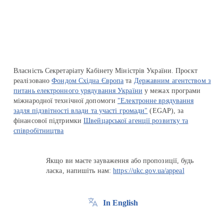
Перейти на сайт Ukraine.ua
Власність Секретаріату Кабінету Міністрів України. Проєкт
реалізовано
Фондом Східна Європа
та
Державним агентством з
питань електронного урядування України
у межах програми
міжнародної технічної допомоги
"Електронне врядування
задля підзвітності влади та участі громади"
(EGAP), за
фінансової підтримки
Швейцарської агенції розвитку та
співробітництва
Якщо ви маєте зауваження або пропозиції, будь
ласка, напишіть нам:
https://ukc.gov.ua/appeal
In English