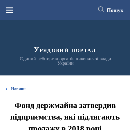
до
основного
Пошук
вмісту
Меню
Урядовий портал
Єдиний вебпортал органів виконавчої влади
України
Новини
Фонд держмайна затвердив
підприємства, які підлягають
продажу в 2018 році