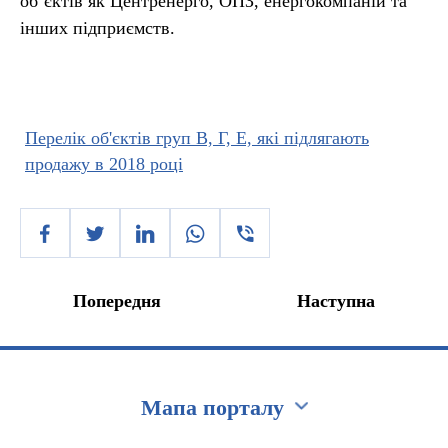
об’єктів як Центренерго, ОПЗ, енергокомпаній та
інших підприємств.
Перелік об'єктів груп В, Г, Е, які підлягають
продажу в 2018 році
Попередня
Наступна
Мапа порталу