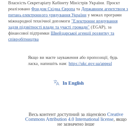
Власність Секретаріату Кабінету Міністрів України. Проєкт
реалізовано
Фондом Східна Європа
та
Державним агентством з
питань електронного урядування України
у межах програми
міжнародної технічної допомоги
"Електронне врядування
задля підзвітності влади та участі громади"
(EGAP), за
фінансової підтримки
Швейцарської агенції розвитку та
співробітництва
Якщо ви маєте зауваження або пропозиції, будь
ласка, напишіть нам:
https://ukc.gov.ua/appeal
In English
Весь контент доступний за ліцензією
Creative
Commons Attribution 4.0 International license
, якщо
не зазначено інше