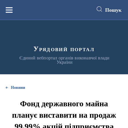
до
основного
Пошук
вмісту
Меню
Урядовий портал
Єдиний вебпортал органів виконавчої влади
України
Новини
Фонд державного майна
планує виставити на продаж
99,99% акцій підприємства