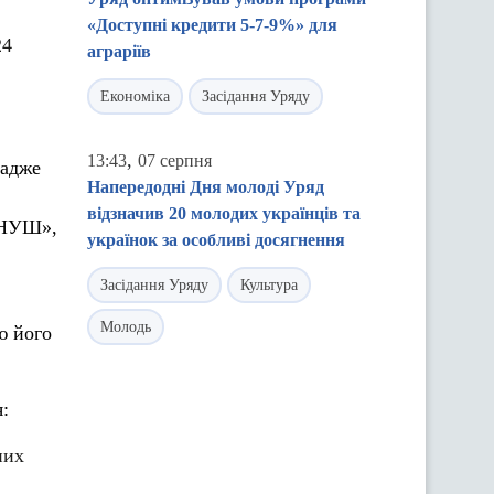
«Доступні кредити 5-7-9%» для
24
аграріїв
Економіка
Засідання Уряду
,
13:43
07 серпня
 адже
Напередодні Дня молоді Уряд
відзначив 20 молодих українців та
и НУШ»,
українок за особливі досягнення
Засідання Уряду
Культура
Молодь
ю його
:
них