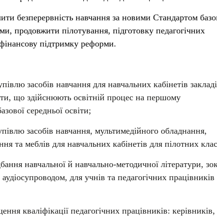
ечити безперервність навчання за новими Стандартом базо
ами, продовжити пілотування, підготовку педагогічних
 фінансову підтримку реформи.
упівлю засобів навчання для навчальних кабінетів заклад
віти, що здійснюють освітній процес на першому
азової середньої освіти;
упівлю засобів навчання, мультимедійного обладнання,
ня та меблів для навчальних кабінетів для пілотних клас
бання навчальної й навчально-методичної літератури, зок
 аудіосупроводом, для учнів та педагогічних працівників
ення кваліфікації педагогічних працівників: керівників,