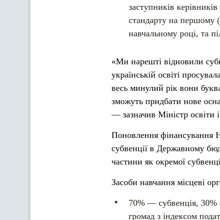
заступників керівників 
стандарту на першому (
навчальному році, та пі
«Ми нарешті відновили суб
українській освіті просувал
весь минулий рік вони букв
зможуть придбати нове осна
— зазначив Міністр освіти 
Поновлення фінансування Н
субвенції в Державному бюд
частини як окремої субвенці
Засоби навчання місцеві ор
70% — субвенція, 30% 
громад з індексом пода