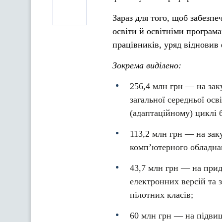
Зараз для того, щоб забезп
освіти й освітніми програм
працівників, уряд відновив
Зокрема виділено:
256,4 млн грн — на зак
загальної середньої ос
(адаптаційному) циклі б
113,2 млн грн — на зак
комп’ютерного обладнан
43,7 млн грн — на прид
електронних версій та з
пілотних класів;
60 млн грн — на підвищ