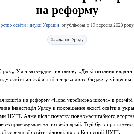
на реформу
рство освіти і науки України
, опубліковано 19 вересня 2023 року
Засідання Уряду
23 року, Уряд затвердив постанову «Деякі питання наданн
нду освітньої субвенції з державного бюджету місцевим
я коштів на реформу «Нова українська школа» в розмірі 
лива інвестиція Уряду в покращення якості освіти в укра
рми НУШ. Адже після початку повномасштабного вторгн
 переспрямовували на потреби армії. Тоді було припинено
ої середньої освіти відповідно до Концепції НУШ.