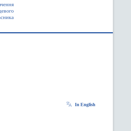
ачення
цевого
асника
In English