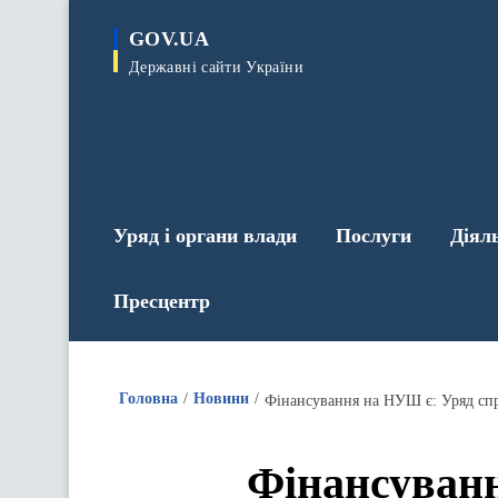
до
основного
GOV.UA
вмісту
Державні сайти України
Уряд і органи влади
Послуги
Діял
Пресцентр
Головна
Новини
Фінансування на НУШ є: Уряд сп
Фінансуван