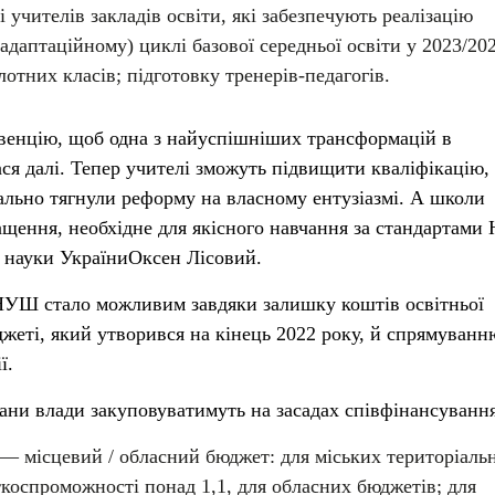
і учителів закладів освіти, які забезпечують реалізацію
адаптаційному) циклі базової середньої освіти у 2023/20
лотних класів; підготовку тренерів-педагогів.
венцію, щоб одна з найуспішніших трансформацій в
ася далі. Тепер учителі зможуть підвищити кваліфікацію,
ально тягнули реформу на власному ентузіазмі. А школи
щення, необхідне для якісного навчання за стандартам
і науки України
Оксен Лісовий
.
УШ стало можливим завдяки залишку коштів освітньої
жеті, який утворився на кінець 2022 року, й спрямуванн
ї.
гани влади закуповуватимуть на засадах співфінансування
— місцевий / обласний бюджет: для міських територіаль
ткоспроможності понад 1,1, для обласних бюджетів; для