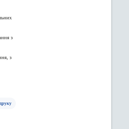
льних
ання з
ня, з
 друку