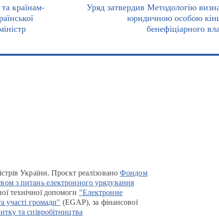
та країнам-
Уряд затвердив Методологію визн
раїнської
юридичною особою кін
міністр
бенефіціарного вл
істрів України. Проєкт реалізовано
Фондом
вом з питань електронного урядування
ої технічної допомоги
"Електронне
та участі громади"
(EGAP), за фінансової
итку та співробітництва