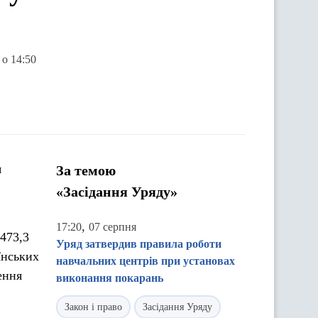
 о 14:50
я
За темою
«Засідання Уряду»
,
17:20
07 серпня
473,3
Уряд затвердив правила роботи
їнських
навчальних центрів при установах
ення
виконання покарань
Закон і право
Засідання Уряду