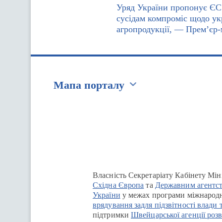
Уряд України пропонує ЄС 
сусідам компроміс щодо ук
агропродукції, — Прем’єр-
Мапа порталу
Перейти на сайт Ukraine.ua
Власність Секретаріату Кабінету Мін
Східна Європа
та
Державним агентст
України
у межах програми міжнародн
врядування задля підзвітності влади 
підтримки
Швейцарської агенції розв