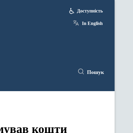
Доступність
In English
Пошук
мував кошти