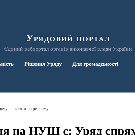
Урядовий портал
Єдиний вебпортал органів виконавчої влади України
ьність
Рішення Уряду
Для громадськості
рямував кошти на реформу
ня на НУШ є: Уряд спря