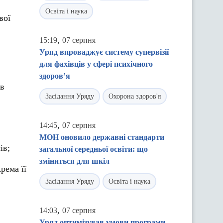
Освіта і наука
вої
,
15:19
07 серпня
Уряд впроваджує систему супервізії
для фахівців у сфері психічного
здоров’я
ів
Засідання Уряду
Охорона здоров'я
,
14:45
07 серпня
МОН оновило державні стандарти
ів;
загальної середньої освіти: що
зміниться для шкіл
рема її
Засідання Уряду
Освіта і наука
,
14:03
07 серпня
Уряд оптимізував умови програми