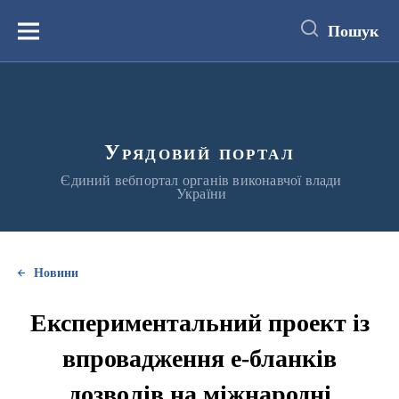
до
основного
Пошук
вмісту
Меню
Урядовий портал
Єдиний вебпортал органів виконавчої влади
України
Новини
Експериментальний проект із
впровадження е-бланків
дозволів на міжнародні