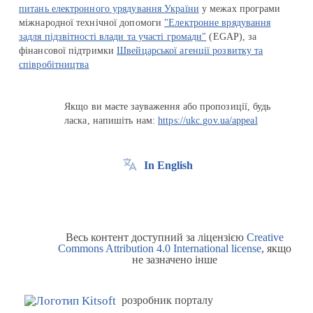
питань електронного урядування України
у межах програми
міжнародної технічної допомоги
"Електронне врядування
задля підзвітності влади та участі громади"
(EGAP), за
фінансової підтримки
Швейцарської агенції розвитку та
співробітництва
Якщо ви маєте зауваження або пропозиції, будь
ласка, напишіть нам:
https://ukc.gov.ua/appeal
In English
Весь контент доступний за ліцензією
Creative
Commons Attribution 4.0 International license
, якщо
не зазначено інше
розробник порталу