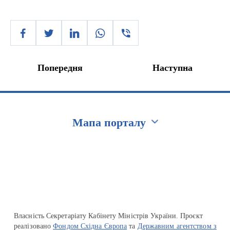
Попередня
Наступна
Мапа порталу
Перейти на сайт Ukraine.ua
Власність Секретаріату Кабінету Міністрів України. Проєкт
реалізовано
Фондом Східна Європа
та
Державним агентством з